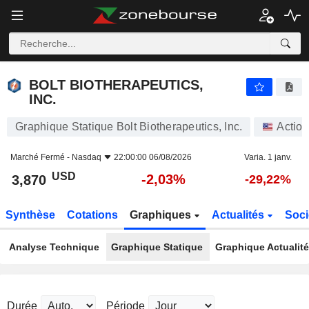
BOLT BIOTHERAPEUTICS, INC.
3,870
$
-2,03%
BOLT BIOTHERAPEUTICS,
INC.
Graphique Statique Bolt Biotherapeutics, Inc.
Actio
Marché Fermé -
Nasdaq
22:00:00 06/08/2026
Varia. 1 janv.
USD
-2,03%
3,870
-29,22%
Synthèse
Cotations
Graphiques
Actualités
Soci
Analyse Technique
Graphique Statique
Graphique Actualit
Durée
Période