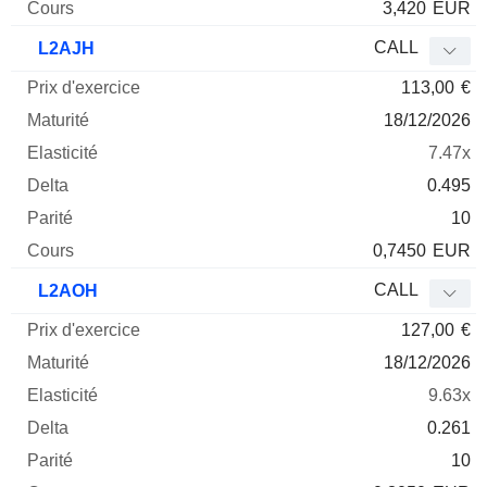
3,420
EUR
CALL
L2AJH
113,00
€
18/12/2026
7.47x
0.495
10
0,7450
EUR
CALL
L2AOH
127,00
€
18/12/2026
9.63x
0.261
10