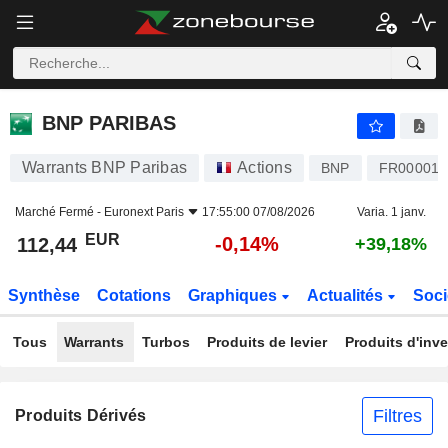
BNP PARIBAS
112,44
€
-0,14%
BNP PARIBAS
Warrants BNP Paribas
Actions
BNP
FR000013
Marché Fermé -
Euronext Paris
17:55:00 07/08/2026
Varia. 1 janv.
EUR
-0,14%
112,44
+39,18%
Synthèse
Cotations
Graphiques
Actualités
Soci
Tous
Warrants
Turbos
Produits de levier
Produits d'inv
Filtres
Produits Dérivés