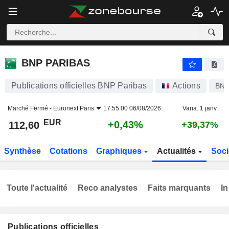
BNP PARIBAS
112,60
€
+0,43%
BNP PARIBAS
Publications officielles BNP Paribas
Actions
BN
Marché Fermé -
Euronext Paris
17:55:00 06/08/2026
Varia. 1 janv.
EUR
+0,43%
112,60
+39,37%
Synthèse
Cotations
Graphiques
Actualités
Soci
Toute l'actualité
Reco analystes
Faits marquants
In
Publications officielles