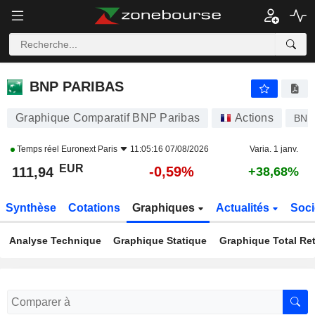
BNP PARIBAS
111,94
€
-0,59%
BNP PARIBAS
Graphique Comparatif BNP Paribas
Actions
BNP
Temps réel
Euronext Paris
11:05:16 07/08/2026
Varia. 1 janv.
EUR
-0,59%
111,94
+38,68%
Synthèse
Cotations
Graphiques
Actualités
Soci
Analyse Technique
Graphique Statique
Graphique Total Re