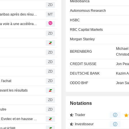
Mediobanca
ZD
Autonomous Research
BofA relève l'objectif de cours et les prévisions de BNP Paribas après des résultats " solides » au deuxième trimestre
MT
HSBC
BNP PARIBAS : T2 : Le jalon franchi sur le capital ouvre la voie à une accélération des retours aux actionnaires
RBC Capital Markets
ZD
Morgan Stanley
Michael
BERENBERG
ZD
Christo
ZD
CREDIT SUISSE
Jon Pea
ZD
DEUTSCHE BANK
Kazim A
l'achat
ZD
ODDO BHF
Jean Sa
vant les résultats
ZD
Notations
utre
ZD
Trader
Avis d'analystes du jour : objectifs en baisse sur Adyen et Evotec et en hausse sur Vallourec et TotalEnergies
Investisseur
cro et ASML