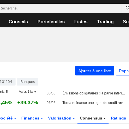
Conseils
Portefeuilles
Listes
Trading
Sc
Ajouter à une liste
Rapp
131104
Banques
ria. 5j.
Varia. 1 janv.
06/08
Émissions obligataires : la partie inférieure de la reprise en " K » reste à la traîne, selon Hjort
3,45%
+39,37%
06/08
Terna refinance une ligne de crédit revolving liée aux critères ESG de 2,3 milliards d'euros
Société
Finances
Valorisation
Consensus
Ratings