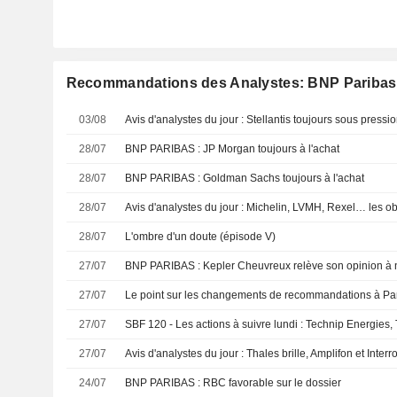
Recommandations des Analystes: BNP Paribas
03/08
28/07
BNP PARIBAS : JP Morgan toujours à l'achat
28/07
BNP PARIBAS : Goldman Sachs toujours à l'achat
28/07
28/07
L'ombre d'un doute (épisode V)
27/07
BNP PARIBAS : Kepler Cheuvreux relève son opinion à 
27/07
Le point sur les changements de recommandations à Pari
27/07
27/07
Avis d'analystes du jour : Thales brille, Amplifon et Interr
24/07
BNP PARIBAS : RBC favorable sur le dossier