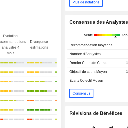
Plus de notations
Consensus des Analyste
Vente
Ach
Évolution
Divergence
ecommandations
Divergence
Ecart obj.
objectif
Recommandation moyenne
analystes 4
estimations
/ dr
analystes
mois
Nombre d'Analystes
+4,12%
Dernier Cours de Cloture
1
Objectif de cours Moyen
1
+4,12%
Ecart / Objectif Moyen
+8,73%
+15,68%
Consensus
-2,04%
+22,23%
Révisions de Bénéfices
-6,42%