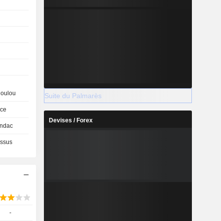
doulou
Suite du Palmarès
ce
Devises / Forex
ndac
ssus
-