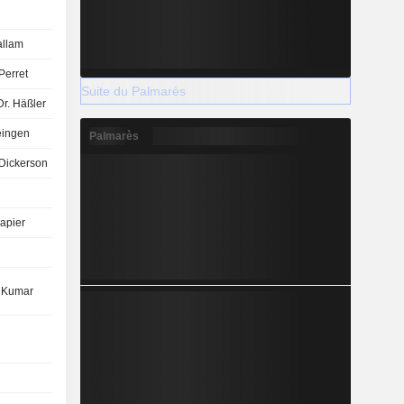
allam
Perret
Suite du Palmarès
Dr. Häßler
eingen
Palmarès
Dickerson
apier
 Kumar