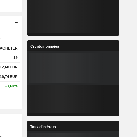
s
at
Cryptomonnaies
ACHETER
19
12,60
EUR
16,74
EUR
+3,68%
Taux d'Intérêts