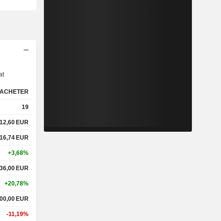
s
at
ACHETER
19
12,60
EUR
16,74
EUR
+3,68%
36,00
EUR
+20,78%
00,00
EUR
-11,19%