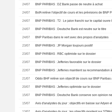
24/07
BNP PARIBAS : DZ Bank passe de neutre à achat
24/07
24/07
24/07
BNP PARIBAS : Deutsche Bank est neutre sur le titre
24/07
BNP Paribas dans le vert avec des propos d'analystes
23/07
BNP PARIBAS : JP Morgan toujours positif
23/07
BNP PARIBAS : RBC optimiste sur le dossier
23/07
BNP PARIBAS : Jefferies favorable sur le dossier
22/07
BNP PARIBAS : Jefferies maintient sa recommandation à 
21/07
Oddo BHF relève son objectif de cours sur BNP Paribas a
20/07
BNP PARIBAS : Jefferies optimiste sur le dossier
15/07
BNP PARIBAS : Deutsche Bank conserve son opinion ne
15/07
13/07
Avis d'analystes du jour : les objectifs montent sur STMi