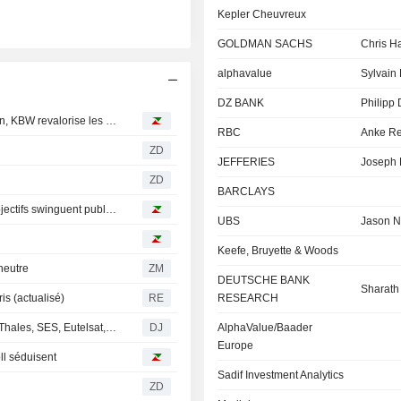
Kepler Cheuvreux
GOLDMAN SACHS
Chris H
alphavalue
Sylvain 
DZ BANK
Philipp 
Avis d'analystes du jour : Stellantis toujours sous pression, KBW revalorise les banques françaises
RBC
Anke R
ZD
JEFFERIES
Joseph 
ZD
BARCLAYS
Avis d'analystes du jour : Michelin, LVMH, Rexel… les objectifs swinguent publications de résultats
UBS
Jason N
Keefe, Bruyette & Woods
neutre
ZM
DEUTSCHE BANK
Sharath
s (actualisé)
RE
RESEARCH
SBF 120 - Les actions à suivre lundi : Technip Energies, Thales, SES, Eutelsat, BNP Paribas, Vusion, TF1
DJ
AlphaValue/Baader
Europe
oll séduisent
Sadif Investment Analytics
ZD