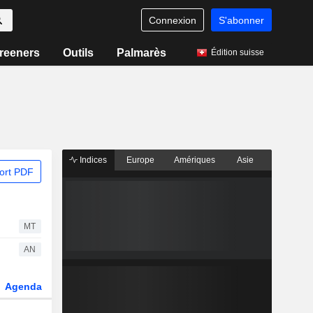
Connexion
S'abonner
reeners
Outils
Palmarès
Édition suisse
Indices
Europe
Amériques
Asie
ort PDF
MT
AN
Agenda
Secteur
Dérivés
Fonds et ETFs