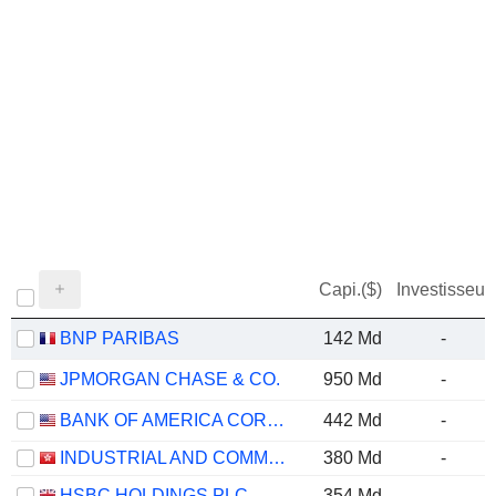
Capi.($)
Investisseur
BNP PARIBAS
142 Md
-
JPMORGAN CHASE & CO.
950 Md
-
BANK OF AMERICA CORPORATION
442 Md
-
INDUSTRIAL AND COMMERCIAL BANK OF CHINA LIMITED
380 Md
-
HSBC HOLDINGS PLC
354 Md
-