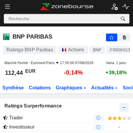
BNP PARIBAS
112,44
€
-0,14%
BNP PARIBAS
Ratings BNP Paribas
Actions
BNP
FR0000131
Marché Fermé -
Euronext Paris
17:55:00 07/08/2026
Varia. 1 janv.
EUR
-0,14%
112,44
+39,18%
Synthèse
Cotations
Graphiques
Actualités
Soci
Ratings Surperformance
Trader
Investisseur
-