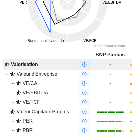
BNP Paribas
Valorisation
-
Valeur d'Entreprise
-
VE/CA
-
VE/EBITDA
-
VE/FCF
-
Valeur Capitaux Propres
PER
PBR