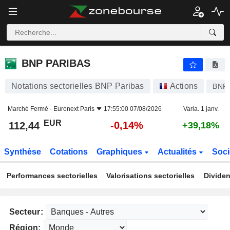
BNP PARIBAS
112,44
€
-0,14%
BNP PARIBAS
Notations sectorielles BNP Paribas
Actions
BNP
Marché Fermé -
Euronext Paris
17:55:00 07/08/2026
Varia. 1 janv.
EUR
-0,14%
112,44
+39,18%
Synthèse
Cotations
Graphiques
Actualités
Soci
Performances sectorielles
Valorisations sectorielles
Dividen
Secteur:
Région: