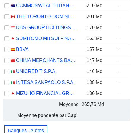
COMMONWEALTH BANK OF AUSTRALIA
210 Md
-
THE TORONTO-DOMINION BANK
201 Md
-
DBS GROUP HOLDINGS LTD
170 Md
-
SUMITOMO MITSUI FINANCIAL GROUP, INC.
163 Md
-
BBVA
157 Md
-
CHINA MERCHANTS BANK CO., LTD.
147 Md
-
UNICREDIT S.P.A.
146 Md
-
INTESA SANPAOLO S.P.A.
138 Md
-
MIZUHO FINANCIAL GROUP, INC.
130 Md
-
Moyenne
265,76 Md
Moyenne pondérée par Capi.
Banques - Autres