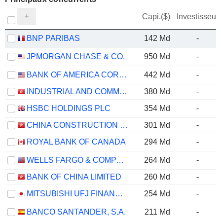
Capi.($)
Investisseur
BNP PARIBAS
142 Md
-
JPMORGAN CHASE & CO.
950 Md
-
BANK OF AMERICA CORPORATION
442 Md
-
INDUSTRIAL AND COMMERCIAL BANK OF CHINA LIMITED
380 Md
-
HSBC HOLDINGS PLC
354 Md
-
CHINA CONSTRUCTION BANK CORPORATION
301 Md
-
ROYAL BANK OF CANADA
294 Md
-
WELLS FARGO & COMPANY
264 Md
-
BANK OF CHINA LIMITED
260 Md
-
MITSUBISHI UFJ FINANCIAL GROUP, INC.
254 Md
-
BANCO SANTANDER, S.A.
211 Md
-