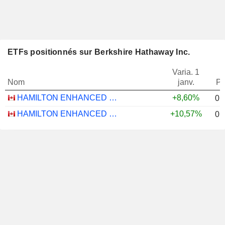
ETFs positionnés sur Berkshire Hathaway Inc.
Varia. 1
Nom
janv.
Po
HAMILTON ENHANCED U.S. COVERED CALL ETF - CAD HEDGED
+8,60%
0,
HAMILTON ENHANCED U.S. COVERED CALL ETF - USD
+10,57%
0,