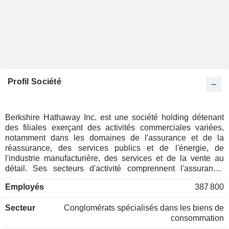
Profil Société
Berkshire Hathaway Inc. est une société holding détenant
des filiales exerçant des activités commerciales variées,
notamment dans les domaines de l'assurance et de la
réassurance, des services publics et de l'énergie, de
l'industrie manufacturière, des services et de la vente au
détail. Ses secteurs d'activité comprennent l'assurance,
Burlington Northern Santa Fe (BNSF), Berkshire Hathaway
Employés
387 800
Energy (BHE), l'industrie manufacturière, les services et la
vente au détail, McLane Company (McLane) et Pilot Travel
Secteur
Conglomérats spécialisés dans les biens de
Centers (Pilot). Le segment Assurance comprend GEICO,
consommation
Berkshire Hathaway Primary Group et Berkshire Hathaway