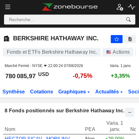
BERKSHIRE HATHAWAY INC.
780 085,97
$
-0,75%
BERKSHIRE HATHAWAY INC.
Fonds et ETFs Berkshire Hathaway Inc.
Actions
Marché Fermé -
NYSE
22:00:24 07/08/2026
Varia. 1 janv.
USD
-0,75%
780 085,97
+3,35%
Synthèse
Cotations
Graphiques
Actualités
Soci
8
Fonds positionnés sur Berkshire Hathaway Inc.
Varia. 1
Nom
PEA
janv.
Not
HECTOR SICAV - MOBILINVEST
Non
+29,00%