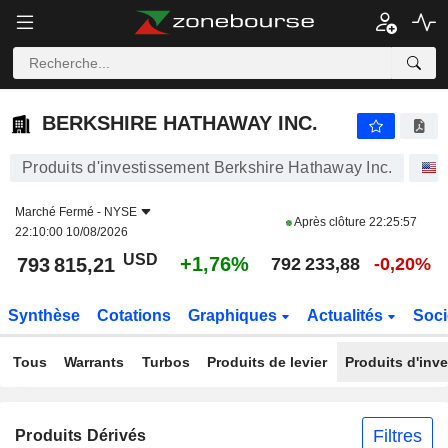
BERKSHIRE HATHAWAY INC.
793 815,21
$
+1,76%
BERKSHIRE HATHAWAY INC.
Produits d'investissement Berkshire Hathaway Inc.
Marché Fermé -
NYSE
Après clôture
22:25:57
22:10:00 10/08/2026
USD
+1,76%
793 815,21
792 233,88
-0,20%
Synthèse
Cotations
Graphiques
Actualités
Soci
Tous
Warrants
Turbos
Produits de levier
Produits d'inv
Filtres
Produits Dérivés