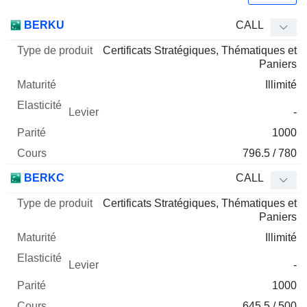
Type
BERKU
CALL
de
Certificats Stratégiques, Thématiques et
Mnemo
Type
produit
Maturité
Elasticité
Levier
Parité
Co
Paniers
Illimité
-
1000
796.5 / 780
BERKC
CALL
Certificats Stratégiques, Thématiques et
Paniers
Illimité
-
1000
645.5 / 500