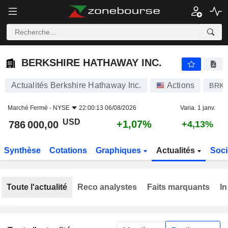
BERKSHIRE HATHAWAY INC.
786 000,00
$
+1,07%
BERKSHIRE HATHAWAY INC.
Actualités Berkshire Hathaway Inc.
Actions
BRK.
Marché Fermé -
NYSE
22:00:13 06/08/2026
Varia. 1 janv.
USD
+1,07%
786 000,00
+4,13%
Synthèse
Cotations
Graphiques
Actualités
Soci
Toute l'actualité
Reco analystes
Faits marquants
In