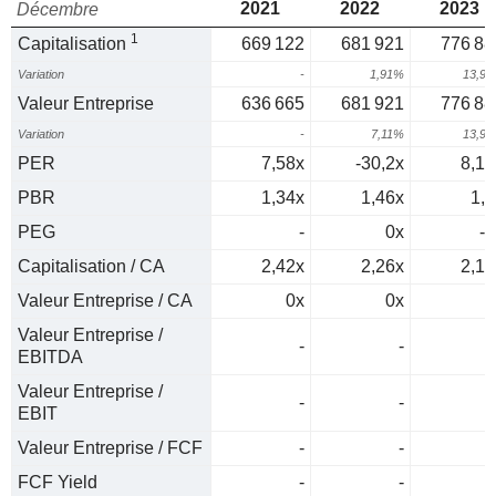
2021
2022
2023
Décembre
1
Capitalisation
669 122
681 921
776 88
Variation
-
1,91%
13,9
Valeur Entreprise
636 665
681 921
776 88
Variation
-
7,11%
13,9
PER
7,58x
-30,2x
8,17
PBR
1,34x
1,46x
1,4
PEG
-
0x
-0
Capitalisation / CA
2,42x
2,26x
2,13
Valeur Entreprise / CA
0x
0x
0
Valeur Entreprise /
-
-
EBITDA
Valeur Entreprise /
-
-
EBIT
Valeur Entreprise / FCF
-
-
FCF Yield
-
-