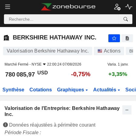
BERKSHIRE HATHAWAY INC.
780 085,97
$
-0,75%
BERKSHIRE HATHAWAY INC.
Valorisation Berkshire Hathaway Inc.
Actions
BR
Marché Fermé -
NYSE
22:00:24 07/08/2026
Varia. 1 janv.
USD
-0,75%
780 085,97
+3,35%
Synthèse
Cotations
Graphiques
Actualités
Soci
Valorisation de l'Entreprise: Berkshire Hathaway
Inc.
Données réajustées à périmètre courant
Période Fiscale :