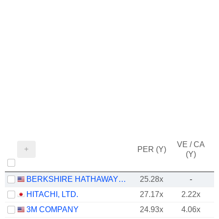
VE / CA
PER (Y)
(Y)
BERKSHIRE HATHAWAY INC.
25.28x
-
HITACHI, LTD.
27.17x
2.22x
3M COMPANY
24.93x
4.06x