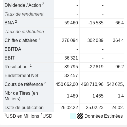
2
Dividende / Action
-
-
Taux de rendement
-
-
2
BNA
59 460
-15 535
66 41
Taux de distribution
-
-
1
Chiffre d'affaires
276 094
302 089
364 48
EBITDA
-
-
EBIT
36 321
-
1
Résultat net
89 795
-22 819
96 22
Endettement Net
-32 457
-
2
Cours de référence
450 662,00
468 710,96
542 625,0
Nbr de Titres (en
1 489
1 465
1 44
Milliers)
Date de publication
26.02.22
25.02.23
24.02.2
1
2
USD en Millions
USD
Données Estimées