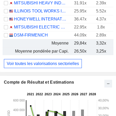
MITSUBISHI HEAVY INDUSTRIES, LTD.
31.91x
2.39x
ILLINOIS TOOL WORKS INC.
25.95x
5.52x
HONEYWELL INTERNATIONAL INC.
36.47x
4.37x
MITSUBISHI ELECTRIC CORPORATION
22.95x
1.8x
DSM-FIRMENICH
44.09x
2.89x
Moyenne
29,84x
3,32x
Moyenne pondérée par Capi.
26,50x
3,25x
Voir toutes les valorisations sectorielles
Compte de Résultat et Estimations