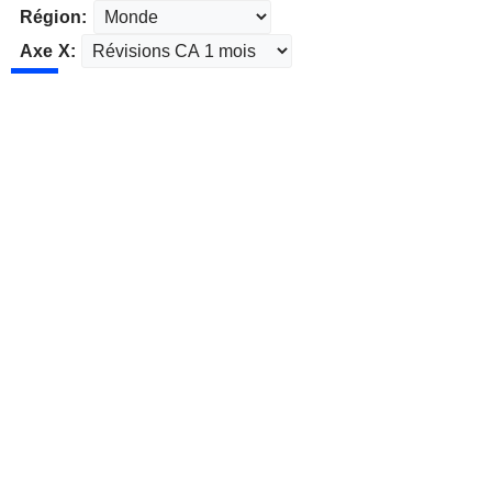
Région:
Axe X: