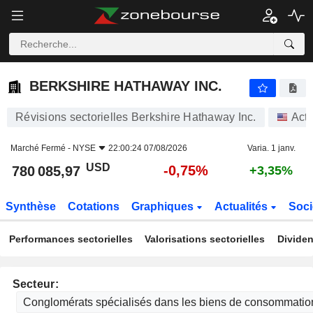
BERKSHIRE HATHAWAY INC.
780 085,97
$
-0,75%
BERKSHIRE HATHAWAY INC.
Révisions sectorielles Berkshire Hathaway Inc.
Acti
Marché Fermé -
NYSE
22:00:24 07/08/2026
Varia. 1 janv.
USD
-0,75%
780 085,97
+3,35%
Synthèse
Cotations
Graphiques
Actualités
Soci
Performances sectorielles
Valorisations sectorielles
Dividen
Secteur: