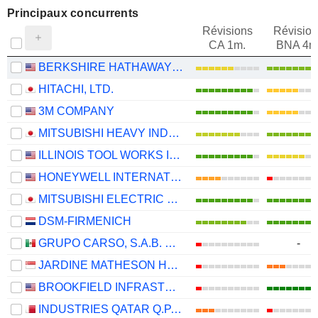
Principaux concurrents
Révisions
Révision
CA 1m.
BNA 4m
BERKSHIRE HATHAWAY INC.
HITACHI, LTD.
3M COMPANY
MITSUBISHI HEAVY INDUSTRIES, LTD.
ILLINOIS TOOL WORKS INC.
HONEYWELL INTERNATIONAL INC.
MITSUBISHI ELECTRIC CORPORATION
DSM-FIRMENICH
GRUPO CARSO, S.A.B. DE C.V.
-
JARDINE MATHESON HOLDINGS LIMITED
BROOKFIELD INFRASTRUCTURE PARTNERS L.P.
INDUSTRIES QATAR Q.P.S.C.