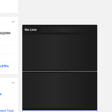
Ma Liste
6Q2080
n ETFs
on
ment Trust