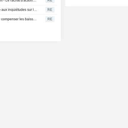
La Coupe du monde de football booste Deutsche Telekom - Le rachat d'actions s'intensifie
RE
Les actions sud-coréennes plongent de près de 5 % face aux inquiétudes sur les dépenses en IA ; le won progresse
RE
Sinopec intensifie ses importations de pétrole russe pour compenser les baisses d'approvisionnement au Moyen-Orient, selon des négociants et des données de suivi
RE