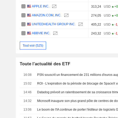
APPLE INC.
313,24
USD
+0
AMAZON.COM, INC.
274,05
USD
+0
UNITEDHEALTH GROUP INC.
405,22
USD
-1
ABBVIE INC.
243,32
USD
-1
Tout voir (525)
Toute l'actualité des ETF
16:08
PSN souscrit un financement de 231 millions d'euros au
15:02
14:46
Datadog prévoit un ralentissement de sa croissance trimes
14:32
13:06