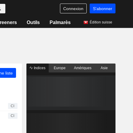
Connexion
S'abonner
reeners
Outils
Palmarès
Édition suisse
Indices
Europe
Amériques
Asie
ne liste
CI
CI