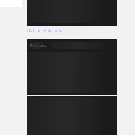
Suite du Palmarès
Palmarès