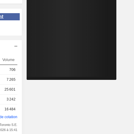
Volume
706
7 265
25 601
3 242
16 484
de cotation
Toronto S.E.
2026 à 15:41