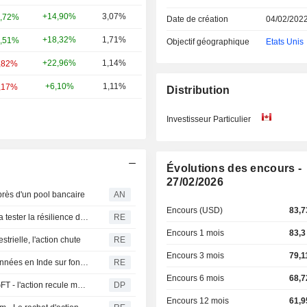
+14,90%
3,07%
,72%
Date de création
04/02/202
+18,32%
1,71%
,51%
Objectif géographique
Etats Unis
+22,96%
1,14%
,82%
+6,10%
1,11%
,17%
Distribution
Investisseur Particulier
Évolutions des encours -
27/02/2026
près d'un pool bancaire
AN
Encours (USD)
83,7
ROI - L'expiration de la période de blocage de SpaceX va tester la résilience des investisseurs particuliers : McGeever
RE
Encours 1 mois
83,3
trielle, l'action chute
RE
Encours 3 mois
79,1
Microsoft inaugure son plus grand pôle de centres de données en Inde sur fond de course à l'IA
RE
Encours 6 mois
68,7
Le boom de l'IA continue de porter l'éditeur de logiciels GFT - l'action recule malgré tout
DP
Encours 12 mois
61,9