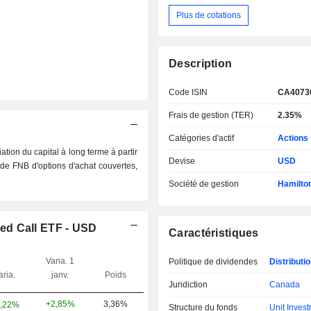
Plus de cotations
Description
Code ISIN
CA4073
Frais de gestion (TER)
2.35%
Catégories d'actif
Actions
ation du capital à long terme à partir
Devise
USD
t de FNB d'options d'achat couvertes,
Société de gestion
Hamilto
ed Call ETF - USD
Caractéristiques
Varia. 1
Politique de dividendes
Distributi
aria.
janv.
Poids
Juridiction
Canada
+2,85%
3,36%
,22%
Structure du fonds
Unit Invest