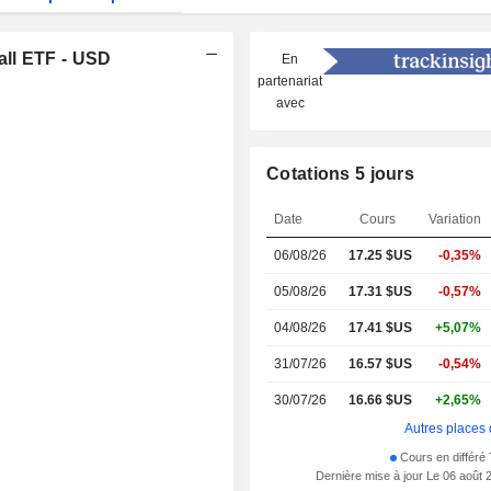
ll ETF - USD
En
partenariat
avec
Cotations 5 jours
Date
Cours
Variation
06/08/26
17.25
$US
-0,35%
05/08/26
17.31 $US
-0,57%
04/08/26
17.41 $US
+5,07%
31/07/26
16.57 $US
-0,54%
30/07/26
16.66 $US
+2,65%
Autres places 
Cours en différé 
Dernière mise à jour Le 06 août 