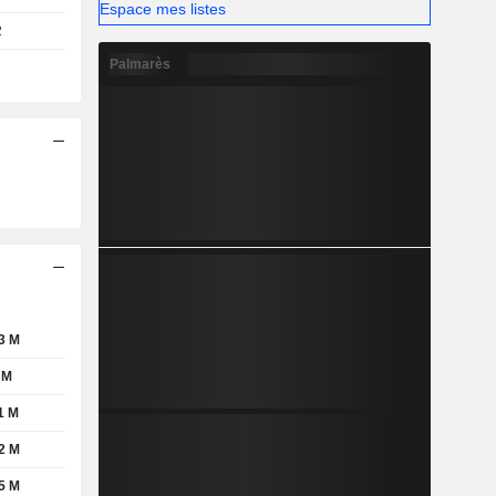
Espace mes listes
2
Palmarès
3 M
 M
1 M
2 M
5 M