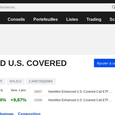
Conseils
Portefeuilles
Listes
Trading
Sc
D U.S. COVERED
Ajouter à u
TF
HYLD.U
CA40736Q2080
 5j.
Varia. 1 janv.
28/07
Hamilton Enhanced U.S. Covered Call ETF annonce un dividende mensuel, payable le 10 août 2026
54%
+9,87%
23/06
Hamilton Enhanced U.S. Covered Call ETF annonce un dividende mensuel, payable le 8 juillet 2026
Heatmap
Composition