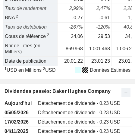
Taux de rendement
2,99%
2,47%
2,28
2
BNA
-0,27
-0,61
1,9
Taux de distribution
-267%
-120%
40,8
2
Cours de référence
24,06
29,53
34,1
Nbr de Titres (en
869 968
1 001 468
1 006 23
Milliers)
Date de publication
20.01.22
23.01.23
23.01.2
1
2
USD en Millions
USD
Données Estimées
Dividendes passés: Baker Hughes Company
Aujourd'hui
Détachement de dividende - 0.23 USD
05/05/2026
Détachement de dividende - 0.23 USD
17/02/2026
Détachement de dividende - 0.23 USD
04/11/2025
Détachement de dividende - 0.23 USD