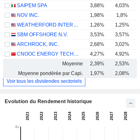
SAIPEM SPA
3,88%
4,03%
NOV INC.
1,98%
1,8%
WEATHERFORD INTERNATIONAL PLC
1,26%
1,25%
SBM OFFSHORE N.V.
3,53%
3,57%
ARCHROCK, INC.
2,68%
3,02%
CNOOC ENERGY TECHNOLOGY & SERVICES LIMITED
4,27%
4,92%
Moyenne
2,39%
2,53%
Moyenne pondérée par Capi.
1,97%
2,08%
Voir tous les dividendes sectoriels
Evolution du Rendement historique