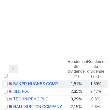
Rendement
Rendement
du
du
dividende
dividende
(Y)
(Y+1)
BAKER HUGHES COMPANY
1,51%
1,59%
SLB N.V.
2,35%
2,47%
TECHNIPFMC PLC
0,29%
0,3%
HALLIBURTON COMPANY
2,15%
2,3%