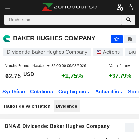
BAKER HUGHES COMPANY
62,75
$
+1,75%
BAKER HUGHES COMPANY
Dividende Baker Hughes Company
Actions
BKR
Marché Fermé -
Nasdaq
22:00:00 06/08/2026
Varia. 1 janv.
USD
+1,75%
62,75
+37,79%
Synthèse
Cotations
Graphiques
Actualités
Soci
Ratios de Valorisation
Dividende
BNA & Dividende: Baker Hughes Company