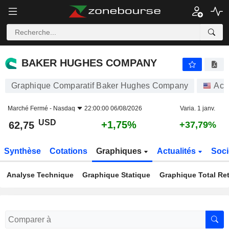
BAKER HUGHES COMPANY
62,75
$
+1,75%
BAKER HUGHES COMPANY
Graphique Comparatif Baker Hughes Company
Act
Marché Fermé -
Nasdaq
22:00:00 06/08/2026
Varia. 1 janv.
USD
+1,75%
62,75
+37,79%
Synthèse
Cotations
Graphiques
Actualités
Soci
Analyse Technique
Graphique Statique
Graphique Total Re