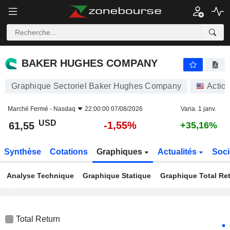
BAKER HUGHES COMPANY
61,55
$
-1,55%
BAKER HUGHES COMPANY
Graphique Sectoriel Baker Hughes Company
Actio
Marché Fermé -
Nasdaq
22:00:00 07/08/2026
Varia. 1 janv.
USD
-1,55%
61,55
+35,16%
Synthèse
Cotations
Graphiques
Actualités
Soci
Analyse Technique
Graphique Statique
Graphique Total Re
Total Return