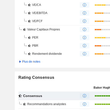
VE/CA
VE/EBITDA
VE/FCF
Valeur Capitaux Propres
PER
PBR
Rendement dividende
Plus de notes
Rating Consensus
Consensus
Recommandations analystes