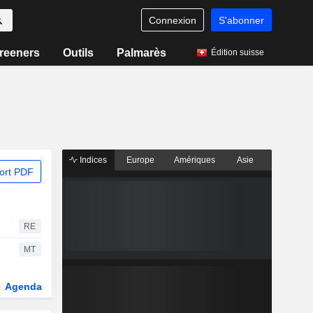
Connexion
S'abonner
reeners
Outils
Palmarès
Édition suisse
Indices
Europe
Amériques
Asie
ort PDF
RE
MT
Agenda
Secteur
Dérivés
Fonds et ETFs