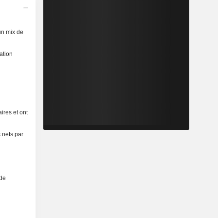
un mix de
ation
ires et ont
 nets par
 de