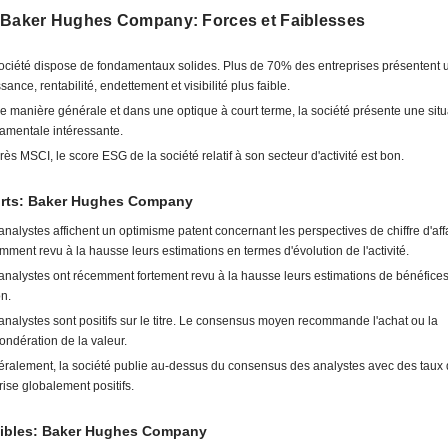
 Baker Hughes Company: Forces et Faiblesses
ociété dispose de fondamentaux solides. Plus de 70% des entreprises présentent 
sance, rentabilité, endettement et visibilité plus faible.
e manière générale et dans une optique à court terme, la société présente une situ
amentale intéressante.
rès MSCI, le score ESG de la société relatif à son secteur d'activité est bon.
orts: Baker Hughes Company
analystes affichent un optimisme patent concernant les perspectives de chiffre d'affa
mment revu à la hausse leurs estimations en termes d'évolution de l'activité.
analystes ont récemment fortement revu à la hausse leurs estimations de bénéfices
on.
analystes sont positifs sur le titre. Le consensus moyen recommande l'achat ou la
ondération de la valeur.
ralement, la société publie au-dessus du consensus des analystes avec des taux
rise globalement positifs.
aibles: Baker Hughes Company