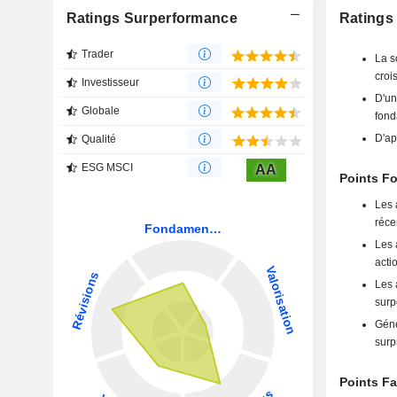
Ratings Surperformance
Ratings
Trader
La s
crois
Investisseur
D'un
Globale
fond
D'ap
Qualité
ESG MSCI
AA
Points F
Les 
réce
Les 
acti
Les 
surp
Géné
surp
Points F