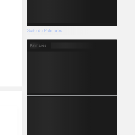
Suite du Palmarès
Palmarès