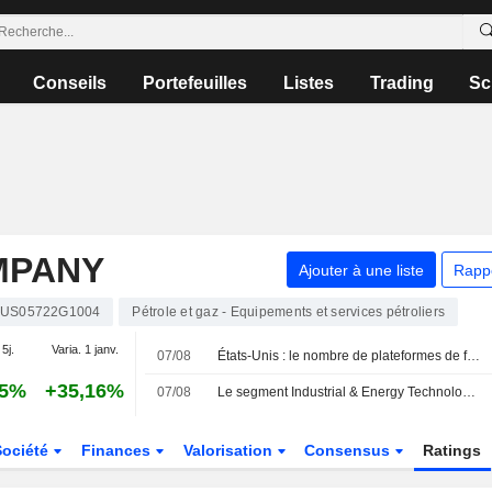
Conseils
Portefeuilles
Listes
Trading
Sc
MPANY
Ajouter à une liste
Rapp
US05722G1004
Pétrole et gaz - Equipements et services pétroliers
 5j.
Varia. 1 janv.
07/08
États-Unis : le nombre de plateformes de forage reste inchangé cette semaine, selon Baker Hughes
75%
+35,16%
07/08
Le segment Industrial & Energy Technology de Baker Hughes devrait stimuler la croissance, selon Morgan Stanley
Société
Finances
Valorisation
Consensus
Ratings