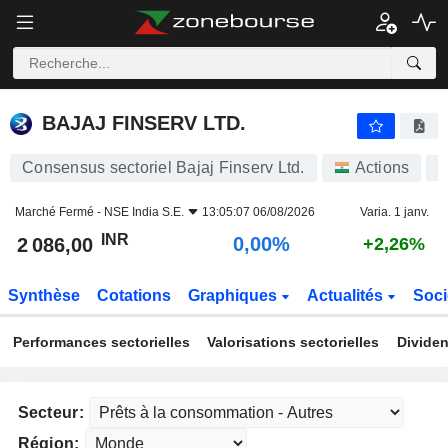
BAJAJ FINSERV LTD.
2 086,00
₹
0,00%
BAJAJ FINSERV LTD.
Consensus sectoriel Bajaj Finserv Ltd.
Actions
B
Marché Fermé -
NSE India S.E.
13:05:07 06/08/2026
Varia. 1 janv.
INR
0,00%
2 086,00
+2,26%
Synthèse
Cotations
Graphiques
Actualités
Soci
Performances sectorielles
Valorisations sectorielles
Dividen
Secteur:
Région: