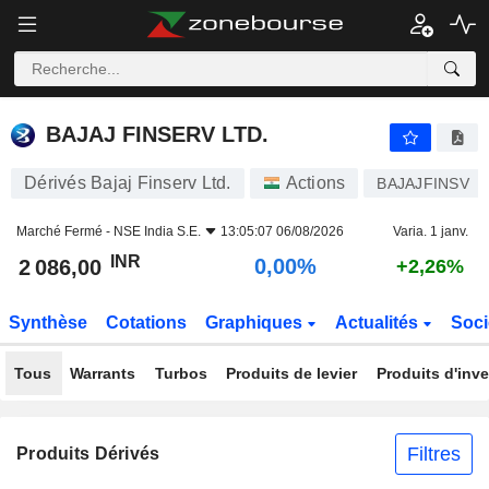
BAJAJ FINSERV LTD.
2 086,00
₹
0,00%
BAJAJ FINSERV LTD.
Dérivés Bajaj Finserv Ltd.
Actions
BAJAJFINSV
Marché Fermé -
NSE India S.E.
13:05:07 06/08/2026
Varia. 1 janv.
INR
0,00%
2 086,00
+2,26%
Synthèse
Cotations
Graphiques
Actualités
Soci
Tous
Warrants
Turbos
Produits de levier
Produits d'inv
Filtres
Produits Dérivés