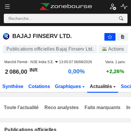
BAJAJ FINSERV LTD.
2 086,00
₹
0,00%
BAJAJ FINSERV LTD.
Publications officielles Bajaj Finserv Ltd.
Actions
Marché Fermé -
NSE India S.E.
13:05:07 06/08/2026
Varia. 1 janv.
INR
0,00%
2 086,00
+2,26%
Synthèse
Cotations
Graphiques
Actualités
Soci
Toute l'actualité
Reco analystes
Faits marquants
In
Publications officielles