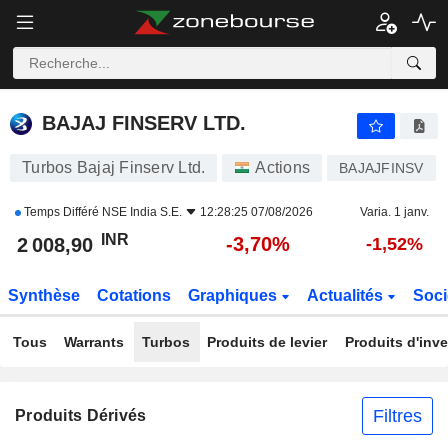
BAJAJ FINSERV LTD.
2 008,90
₹
-3,70%
BAJAJ FINSERV LTD.
Turbos Bajaj Finserv Ltd.
Actions
BAJAJFINSV
Temps Différé
NSE India S.E.
12:28:25 07/08/2026
Varia. 1 janv.
INR
-3,70%
2 008,90
-1,52%
Synthèse
Cotations
Graphiques
Actualités
Soci
Tous
Warrants
Turbos
Produits de levier
Produits d'inv
Filtres
Produits Dérivés