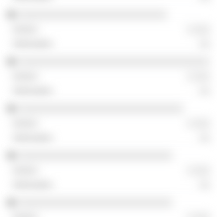
░░░░░░░░░░░░░░░░░░░░░░░░░░░░
░ ░░░
░░
░░░░░░░░░░░░░░░░░░░░░░░░░░░░░░░░░░░░
░ ░░░
░░
░░░░░░░░░░░░░░░░░░░░░░░░░░░░░░░
░ ░░░
░░
░░░░░░░░░░░░░░░░░░░░░░░░░░░░░
░ ░░░
░░
░░░░░░░░░░░░░░░░░░░░░░░░░░░░░