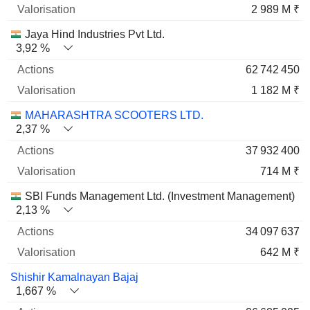
2 989 M ₹
Jaya Hind Industries Pvt Ltd.
3,92 %
62 742 450
1 182 M ₹
MAHARASHTRA SCOOTERS LTD.
2,37 %
37 932 400
714 M ₹
SBI Funds Management Ltd. (Investment Management)
2,13 %
34 097 637
642 M ₹
Shishir Kamalnayan Bajaj
1,667 %