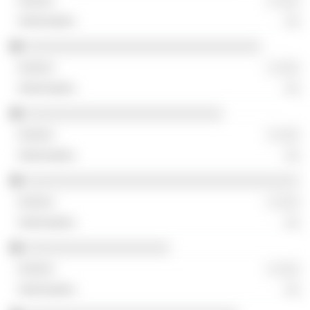
░ ░░░
░░
░░░░░░░░░░░░░░░░░░░░░░░░░░░░░░░
░ ░░░
░░
░░░░░░░░░░░░░░░░░░░░░░░░░░
░ ░░░
░░
░░░░░░░░░░░░░░░░░░░░░░░░░░░░░░░░░░░░
░ ░░░
░░
░░░░░░░░░░░░░░░░░░░
░ ░░░
░░