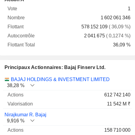
Vote
Nombre
Flottant
Autocontrôle
Total
1
1 602 061 346
578 152 109
( 36,09 %)
2 041 675
( 0,1274 %)
36,09 %
Principaux Actionnaires: Bajaj Finserv Ltd.
Nom
Actions
%
Valorisation
BAJAJ HOLDINGS & INVESTMENT LIMITED
38,28 %
612 742 140
11 542 M ₹
Nirajkumar R. Bajaj
9,916 %
158 710 000