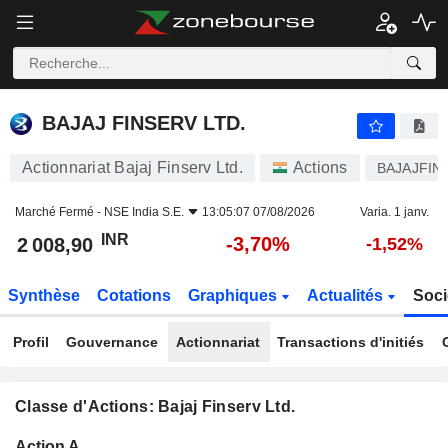
BAJAJ FINSERV LTD.
2 008,90
₹
-3,70%
BAJAJ FINSERV LTD.
Actionnariat Bajaj Finserv Ltd.
Actions
BAJAJFIN
Marché Fermé -
NSE India S.E.
13:05:07 07/08/2026
Varia. 1 janv.
INR
-3,70%
2 008,90
-1,52%
Synthèse
Cotations
Graphiques
Actualités
Soci
Profil
Gouvernance
Actionnariat
Transactions d'initiés
Classe d'Actions: Bajaj Finserv Ltd.
Flottant
Action A