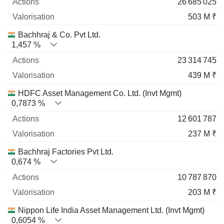
26 685 025
503 M ₹
Bachhraj & Co. Pvt Ltd.
1,457 %
23 314 745
439 M ₹
HDFC Asset Management Co. Ltd. (Invt Mgmt)
0,7873 %
12 601 787
237 M ₹
Bachhraj Factories Pvt Ltd.
0,674 %
10 787 870
203 M ₹
Nippon Life India Asset Management Ltd. (Invt Mgmt)
0,6054 %