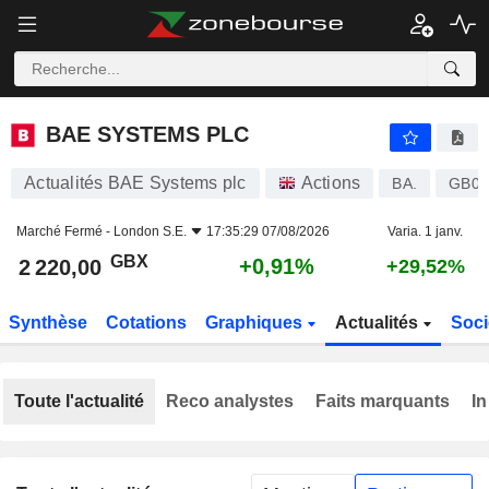
BAE SYSTEMS PLC
2 220,00
p
+0,91%
BAE SYSTEMS PLC
Actualités BAE Systems plc
Actions
BA.
GB00
Marché Fermé -
London S.E.
17:35:29 07/08/2026
Varia. 1 janv.
GBX
+0,91%
2 220,00
+29,52%
Synthèse
Cotations
Graphiques
Actualités
Soci
Toute l'actualité
Reco analystes
Faits marquants
In