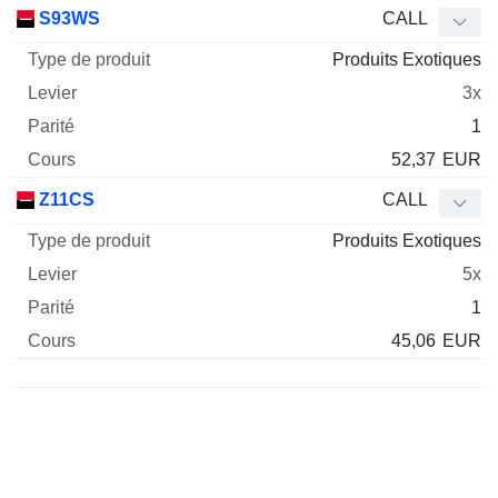
Type
S93WS
CALL
de
Produits Exotiques
Mnemo
Type
produit
Levier
Parité
Cours
3x
1
52,37
EUR
Z11CS
CALL
Produits Exotiques
5x
1
45,06
EUR