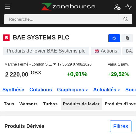
BAE SYSTEMS PLC
2 220,00
p
+0,91%
BAE SYSTEMS PLC
Produits de levier BAE Systems plc
Actions
BA.
Marché Fermé -
London S.E.
17:35:29 07/08/2026
Varia. 1 janv.
GBX
+0,91%
2 220,00
+29,52%
Synthèse
Cotations
Graphiques
Actualités
Soci
Tous
Warrants
Turbos
Produits de levier
Produits d'inv
Filtres
Produits Dérivés