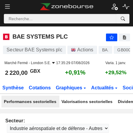
BAE SYSTEMS PLC
2 220,00
p
+0,91%
BAE SYSTEMS PLC
Secteur BAE Systems plc
Actions
BA.
GB0002
Marché Fermé -
London S.E.
17:35:29 07/08/2026
Varia. 1 janv.
GBX
+0,91%
2 220,00
+29,52%
Synthèse
Cotations
Graphiques
Actualités
Soci
Performances sectorielles
Valorisations sectorielles
Dividen
Secteur: