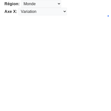
Région:
Axe X: