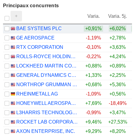
Principaux concurrents
V
Varia.
Varia. 5j.
BAE SYSTEMS PLC
+0,91%
+6,02%
+
GE AEROSPACE
-1,19%
+2,78%
RTX CORPORATION
-0,10%
+3,63%
+
ROLLS-ROYCE HOLDINGS PLC
-0,22%
+4,24%
LOCKHEED MARTIN CORPORATION
+0,88%
+0,89%
GENERAL DYNAMICS CORPORATION
+1,33%
+2,25%
NORTHROP GRUMMAN CORPORATION
+0,68%
+5,36%
RHEINMETALL AG
-1,09%
+0,56%
HONEYWELL AEROSPACE INC.
+7,69%
-18,49%
L3HARRIS TECHNOLOGIES, INC.
-0,99%
+3,47%
ROCKET LAB CORPORATION
+9,46%
+27,53%
AXON ENTERPRISE, INC.
+9,29%
+8,20%