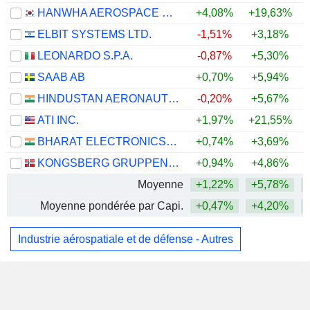
HANWHA AEROSPACE CO., LTD.
+4,08%
+19,63%
ELBIT SYSTEMS LTD.
-1,51%
+3,18%
LEONARDO S.P.A.
-0,87%
+5,30%
SAAB AB
+0,70%
+5,94%
HINDUSTAN AERONAUTICS LIMITED
-0,20%
+5,67%
+
ATI INC.
+1,97%
+21,55%
+
BHARAT ELECTRONICS LIMITED
+0,74%
+3,69%
KONGSBERG GRUPPEN ASA
+0,94%
+4,86%
Moyenne
+1,22%
+5,78%
Moyenne pondérée par Capi.
+0,47%
+4,20%
Industrie aérospatiale et de défense - Autres