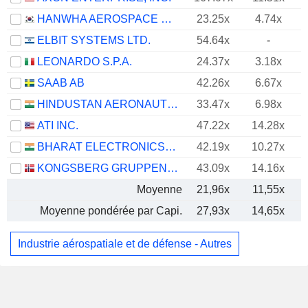
HANWHA AEROSPACE CO., LTD.
23.25x
4.74x
ELBIT SYSTEMS LTD.
54.64x
-
LEONARDO S.P.A.
24.37x
3.18x
SAAB AB
42.26x
6.67x
HINDUSTAN AERONAUTICS LIMITED
33.47x
6.98x
ATI INC.
47.22x
14.28x
BHARAT ELECTRONICS LIMITED
42.19x
10.27x
KONGSBERG GRUPPEN ASA
43.09x
14.16x
Moyenne
21,96x
11,55x
Moyenne pondérée par Capi.
27,93x
14,65x
Industrie aérospatiale et de défense - Autres