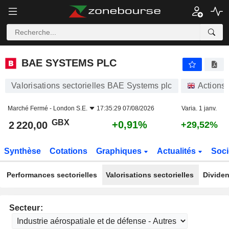
BAE SYSTEMS PLC
2 220,00
p
+0,91%
BAE SYSTEMS PLC
Valorisations sectorielles BAE Systems plc
Actions
Marché Fermé -
London S.E.
17:35:29 07/08/2026
Varia. 1 janv.
GBX
+0,91%
2 220,00
+29,52%
Synthèse
Cotations
Graphiques
Actualités
Soci
Performances sectorielles
Valorisations sectorielles
Dividen
Secteur: