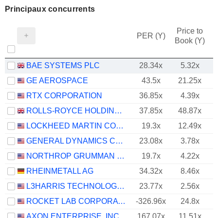
Principaux concurrents
Price to
PER (Y)
Book (Y)
BAE SYSTEMS PLC
28.34x
5.32x
GE AEROSPACE
43.5x
21.25x
RTX CORPORATION
36.85x
4.39x
ROLLS-ROYCE HOLDINGS PLC
37.85x
48.87x
LOCKHEED MARTIN CORPORATION
19.3x
12.49x
GENERAL DYNAMICS CORPORATION
23.08x
3.78x
NORTHROP GRUMMAN CORPORATION
19.7x
4.22x
RHEINMETALL AG
34.32x
8.46x
L3HARRIS TECHNOLOGIES, INC.
23.77x
2.56x
ROCKET LAB CORPORATION
-326.96x
24.8x
AXON ENTERPRISE, INC.
167.07x
11.51x