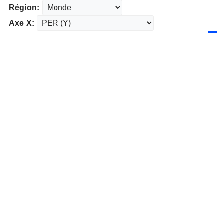
Région:
Axe X: