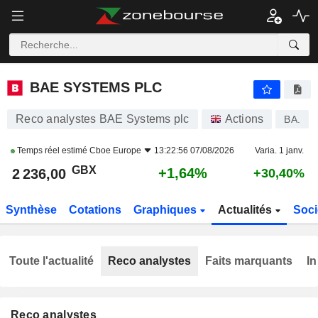
BAE SYSTEMS PLC
2 236,00
p
+1,64%
BAE SYSTEMS PLC
Reco analystes BAE Systems plc
Actions
BA.
Temps réel estimé
Cboe Europe
13:22:56 07/08/2026
Varia. 1 janv.
GBX
+1,64%
2 236,00
+30,40%
Synthèse
Cotations
Graphiques
Actualités
Soci
Toute l'actualité
Reco analystes
Faits marquants
In
Reco analystes