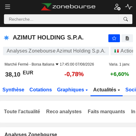
AZIMUT HOLDING S.P.A.
38,10
€
-0,78%
AZIMUT HOLDING S.P.A.
Analyses Zonebourse Azimut Holding S.p.A.
Action
Marché Fermé -
Borsa Italiana
17:45:00 07/08/2026
Varia. 1 janv.
EUR
-0,78%
38,10
+6,60%
Synthèse
Cotations
Graphiques
Actualités
Soci
Toute l'actualité
Reco analystes
Faits marquants
In
Analyses Zonebourse