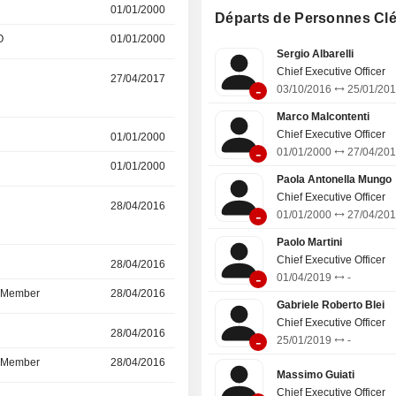
dans la gestion, la distribution et la 
01/01/2000
27/04/2017
Départs de Personnes Cl
produits financiers et d'assurance
O
01/01/2000
27/04/2017
sièges sociaux en Italie, en Australie
Sergio Albarelli
au Chili, en Chine et à Hong Kong, 
Chief Executive Officer
en Irlande, au Luxembourg, au 
r
27/04/2017
-
-
03/10/2016
25/01/20
Mexique, à Monaco, au Portugal,
Saoudite, à Singapour, en Suisse, à
Marco Malcontenti
Turquie, dans les Emirats Arabes U
Chief Executive Officer
r
01/01/2000
27/04/2017
Etats-Unis.
-
01/01/2000
27/04/20
01/01/2000
27/04/2017
Paola Antonella Mungo
Chief Executive Officer
r
28/04/2016
27/09/2016
-
01/01/2000
27/04/20
Paolo Martini
Chief Executive Officer
r
28/04/2016
-
-
01/04/2019
-
d Member
28/04/2016
-
Gabriele Roberto Blei
Chief Executive Officer
r
28/04/2016
-
-
25/01/2019
-
d Member
28/04/2016
-
Massimo Guiati
Chief Executive Officer