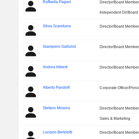
Raffaella Pagani
Director/Board Membe
Independent Dir/Boar
Silvia Scandurra
Director/Board Membe
Giampiero Gallizioli
Director/Board Membe
Andrea Aliberti
Director/Board Membe
Alberto Pandolfi
Corporate Officer/Princ
Stefano Missora
Director/Board Membe
Sales & Marketing
Luciano Bertolotti
Director/Board Membe