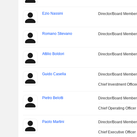
Ezio Nassini
Director/Board Membe
Romano Stievano
Director/Board Membe
Attilio Boldori
Director/Board Membe
Guido Casella
Director/Board Membe
Chief Investment Office
Pietro Belotti
Director/Board Membe
Chief Operating Officer
Paolo Martini
Director/Board Membe
Chief Executive Officer