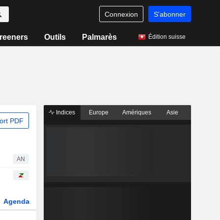
Connexion
S'abonner
reeners
Outils
Palmarès
Édition suisse
Indices
Europe
Amériques
Asie
ort PDF
AN
Agenda
Secteur
Dérivés
Fonds et ETFs