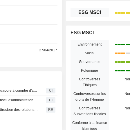
r
ESG MSCI
r
ESG MSCI
Environnement
r
27/04/2017
Social
Gouvernance
Polémique
Controverses
No
Ethiques
Stefano Chao nommé directeur Asie et CEO d'Azimut Singapore à compter d'août 2025
CI
Controverses sur les
No
droits de l'Homme
seil d'administration
CI
Controverses
No
MOUVES - CDP Equity recrute Fabrizio Armone, ancien directeur des relations avec les investisseurs d'Anima
RE
Subventions fiscales
Conforme à la finance
-
Islamique