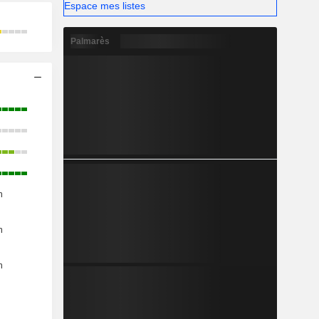
Espace mes listes
Palmarès
n
n
n