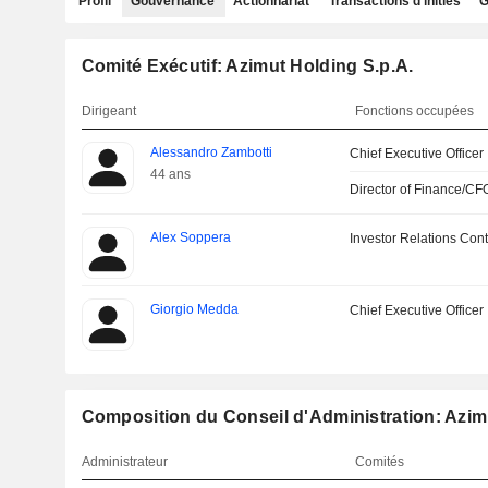
Profil
Gouvernance
Actionnariat
Transactions d'initiés
G
Comité Exécutif: Azimut Holding S.p.A.
Dirigeant
Fonctions occupées
Alessandro Zambotti
Chief Executive Officer
44 ans
Director of Finance/CF
Alex Soppera
Investor Relations Cont
Giorgio Medda
Chief Executive Officer
Composition du Conseil d'Administration: Azim
Administrateur
Comités