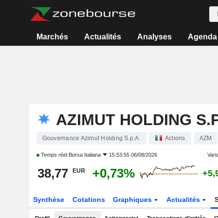
Marchés
Actualités
Analyses
Agenda
AZIMUT HOLDING S.P
Gouvernance Azimut Holding S.p.A.
Actions
AZM
Temps réel
Borsa Italiana
15:53:55 06/08/2026
Varia
38,77
+0,73%
EUR
+5,
Synthèse
Cotations
Graphiques
Actualités