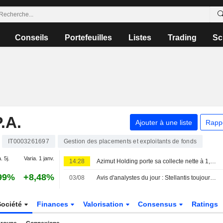
Conseils
Portefeuilles
Listes
Trading
Sc
.A.
Ajouter à une liste
Rapp
IT0003261697
Gestion des placements et exploitants de fonds
. 5j.
Varia. 1 janv.
14:28
Azimut Holding porte sa collecte nette à 1,1 milliard d'euros en juillet
99%
+8,48%
03/08
Avis d'analystes du jour : Stellantis toujours sous pression, KBW revalorise les banques françaises
Société
Finances
Valorisation
Consensus
Ratings