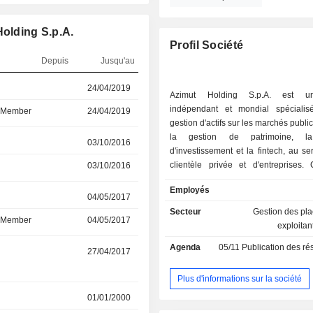
Holding S.p.A.
Profil Société
Depuis
Jusqu'au
r
24/04/2019
-
Azimut Holding S.p.A. est u
indépendant et mondial spéciali
d Member
24/04/2019
-
gestion d'actifs sur les marchés public
la gestion de patrimoine, l
r
03/10/2016
25/01/2019
d'investissement et la fintech, au se
clientèle privée et d'entreprises. Coté à la
03/10/2016
25/01/2019
Bourse de Milan, le groupe est un
Employés
premier plan en Italie et opère dan
r
04/05/2017
-
travers le monde, en mettant l'acce
Secteur
Gestion des pl
d Member
04/05/2017
-
marchés émergents. La stru
exploitan
l'actionnariat comprend envi
Agenda
05/11
Publication des résultats
dirigeants, employés et conseillers
r
27/04/2017
-
liés par un pacte d'actionnaires qu
environ 21% de la société, tand
Plus d'informations sur la société
actions restantes sont en flottant. Azimut Holding
r
01/01/2000
27/04/2017
S.p.A. comprend un réseau de sociét