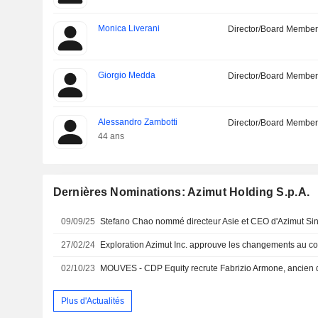
Monica Liverani
Director/Board Membe
Giorgio Medda
Director/Board Membe
Alessandro Zambotti
Director/Board Membe
44 ans
Dernières Nominations: Azimut Holding S.p.A.
09/09/25
27/02/24
Exploration Azimut Inc. approuve les changements au con
02/10/23
Plus d'Actualités