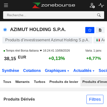
AZIMUT HOLDING S.P.A.
38,15
€
+0,13%
AZIMUT HOLDING S.P.A.
Produits d'investissement Azimut Holding S.p.A.
Act
Temps réel
Borsa Italiana
16:24:41 10/08/2026
Varia. 1 janv.
EUR
+0,13%
38,15
+6,77%
Synthèse
Cotations
Graphiques
Actualités
Soci
Tous
Warrants
Turbos
Produits de levier
Produits d'inv
Filtres
Produits Dérivés