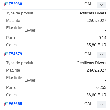
Type
F52960
CALL
de
Certificats Divers
Mnemo
Type
produit
Maturité
Elasticité
Levier
Parité
Co
12/08/2027
-
0.14
35,80
EUR
F54579
CALL
Certificats Divers
24/09/2027
-
0.253
36,60
EUR
F62669
CALL