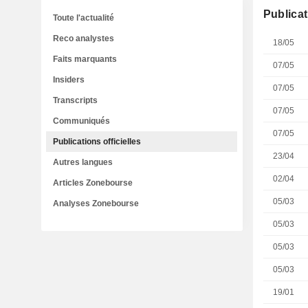
Publicat
Toute l'actualité
Reco analystes
18/05
Faits marquants
07/05
Insiders
07/05
Transcripts
07/05
Communiqués
07/05
Publications officielles
23/04
Autres langues
02/04
Articles Zonebourse
05/03
Analyses Zonebourse
05/03
05/03
05/03
19/01