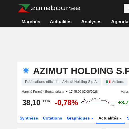
Marchés
Actualités
Analyses
Agenda
AZIMUT HOLDING S.P
Publications officielles Azimut Holding S.p.A.
Actions
Marché Fermé -
Borsa Italiana
17:45:00 07/08/2026
Varia.
38,10
-0,78%
EUR
+3,
Synthèse
Cotations
Graphiques
Actualités