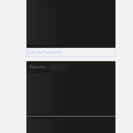
Suite du Palmarès
Palmarès