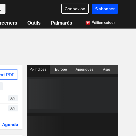
Connexion
S'abonner
reeners
Outils
Palmarès
Édition suisse
Indices
Europe
Amériques
Asie
ort PDF
AN
AN
Agenda
Secteur
Dérivés
Fonds et ETFs