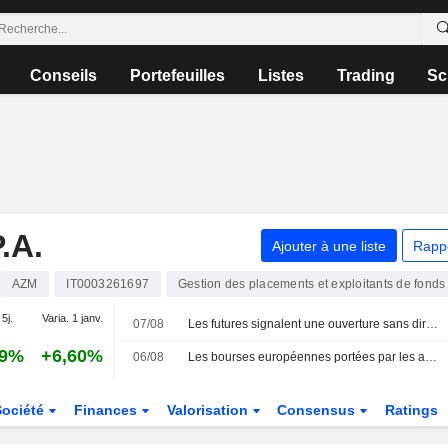
Conseils
Portefeuilles
Listes
Trading
Sc
.A.
Ajouter à une liste
Rapp
AZM
IT0003261697
Gestion des placements et exploitants de fonds
 5j.
Varia. 1 janv.
07/08
Les futures signalent une ouverture sans direction claire pour les bourses
79%
+6,60%
06/08
Les bourses européennes portées par les achats ; nouveau record pour le MIB
Société
Finances
Valorisation
Consensus
Ratings