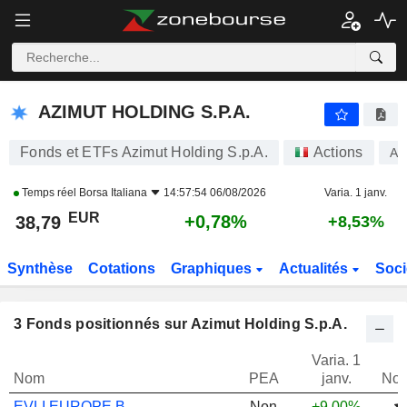
AZIMUT HOLDING S.P.A.
38,79
€
+0,78%
AZIMUT HOLDING S.P.A.
Fonds et ETFs Azimut Holding S.p.A.
Actions
A
Temps réel
Borsa Italiana
14:57:54 06/08/2026
Varia. 1 janv.
EUR
+0,78%
38,79
+8,53%
Synthèse
Cotations
Graphiques
Actualités
Soci
3
Fonds positionnés sur Azimut Holding S.p.A.
Varia. 1
Nom
PEA
janv.
Not
EVLI EUROPE B
Non
+9,00%