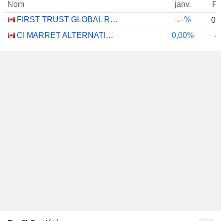
Nom
janv.
Po
FIRST TRUST GLOBAL RISK MANAGED INCOME INDEX ETF - CAD
-.--%
0,
CI MARRET ALTERNATIVE ABSOLUTE RETURN BOND ETF - CAD
0,00%
-