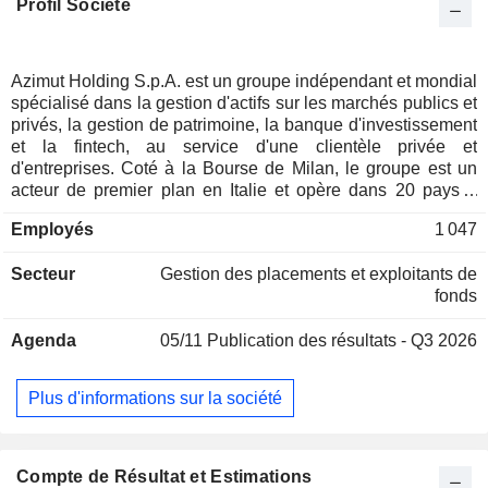
Profil Société
Azimut Holding S.p.A. est un groupe indépendant et mondial
spécialisé dans la gestion d'actifs sur les marchés publics et
privés, la gestion de patrimoine, la banque d'investissement
et la fintech, au service d'une clientèle privée et
d'entreprises. Coté à la Bourse de Milan, le groupe est un
acteur de premier plan en Italie et opère dans 20 pays à
travers le monde, en mettant l'accent sur les marchés
Employés
1 047
émergents. La structure de l'actionnariat comprend environ 2
000 dirigeants, employés et conseillers financiers liés par un
Secteur
Gestion des placements et exploitants de
pacte d'actionnaires qui contrôle environ 21% de la société,
fonds
tandis que les actions restantes sont en flottant. Azimut
Holding S.p.A. comprend un réseau de sociétés actives
Agenda
05/11
Publication des résultats - Q3 2026
dans la gestion, la distribution et la promotion de produits
financiers et d'assurance, avec des sièges sociaux en Italie,
en Australie, au Brésil, au Chili, en Chine et à Hong Kong,
Plus d'informations sur la société
en Egypte, en Irlande, au Luxembourg, au Maroc, au
Mexique, à Monaco, au Portugal, en Arabie Saoudite, à
Singapour, en Suisse, à Taiwan, en Turquie, dans les
Emirats Arabes Unis et aux Etats-Unis.
Compte de Résultat et Estimations