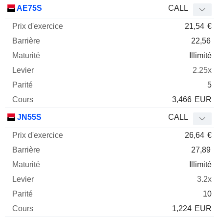
Prix
AE75S
CALL
d'exercice
Barrière
Maturité
Elasticité
21,54
€
Mnemo
Type
Parit
22,56
Illimité
2.25x
5
3,466
EUR
JN55S
CALL
26,64
€
27,89
Illimité
3.2x
10
1,224
EUR