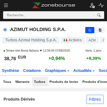
AZIMUT HOLDING S.P.A.
38,76
€
+0,94%
AZIMUT HOLDING S.P.A.
Turbos Azimut Holding S.p.A.
Actions
AZM
IT
Temps réel
Borsa Italiana
12:56:05 07/08/2026
Varia. 1 janv.
EUR
+0,94%
38,76
+8,39%
Synthèse
Cotations
Graphiques
Actualités
Soci
Tous
Warrants
Turbos
Produits de levier
Produits d'inv
Filtres
Produits Dérivés