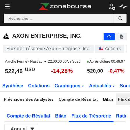
AXON ENTERPRISE, INC.
522,46
$
-14,28%
AXON ENTERPRISE, INC.
Flux de Trésorerie Axon Enterprise, Inc.
Actions
Marché Fermé -
Nasdaq
22:00:00 06/08/2026
Après clôture
00:49:07
USD
-14,28%
522,46
520,00
-0,47%
Synthèse
Cotations
Graphiques
Actualités
Soci
Prévisions des Analystes
Compte de Résultat
Bilan
Flux d
Compte de Résultat
Bilan
Flux de Trésorerie
Ratios
Annuel