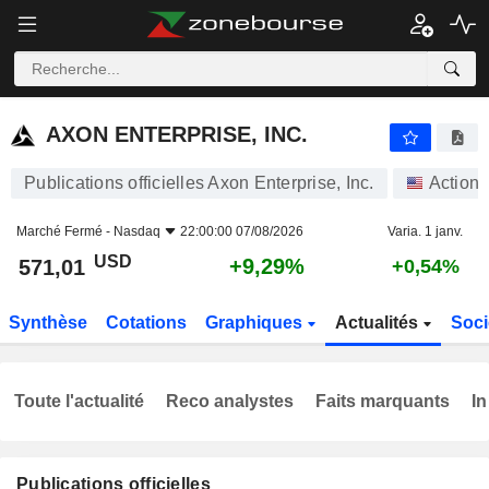
AXON ENTERPRISE, INC.
571,01
$
+9,29%
AXON ENTERPRISE, INC.
Publications officielles Axon Enterprise, Inc.
Actions
Marché Fermé -
Nasdaq
22:00:00 07/08/2026
Varia. 1 janv.
USD
+9,29%
571,01
+0,54%
Synthèse
Cotations
Graphiques
Actualités
Soci
Toute l'actualité
Reco analystes
Faits marquants
In
Publications officielles