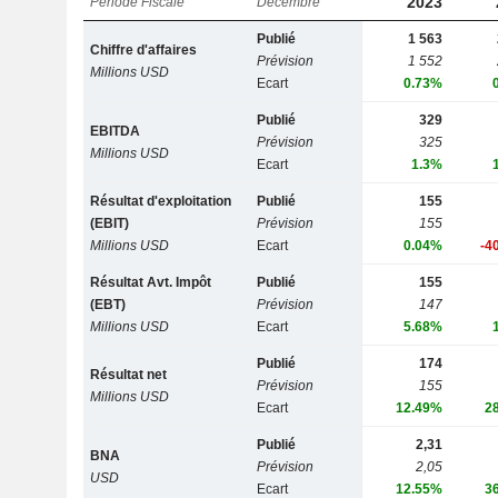
2023
Période Fiscale
Décembre
Publié
1 563
Chiffre d'affaires
Prévision
1 552
Millions USD
Ecart
0.73%
Publié
329
EBITDA
Prévision
325
Millions USD
Ecart
1.3%
Résultat d'exploitation
Publié
155
(EBIT)
Prévision
155
Millions USD
Ecart
0.04%
-4
Résultat Avt. Impôt
Publié
155
(EBT)
Prévision
147
Millions USD
Ecart
5.68%
Publié
174
Résultat net
Prévision
155
Millions USD
Ecart
12.49%
2
Publié
2,31
BNA
Prévision
2,05
USD
Ecart
12.55%
3