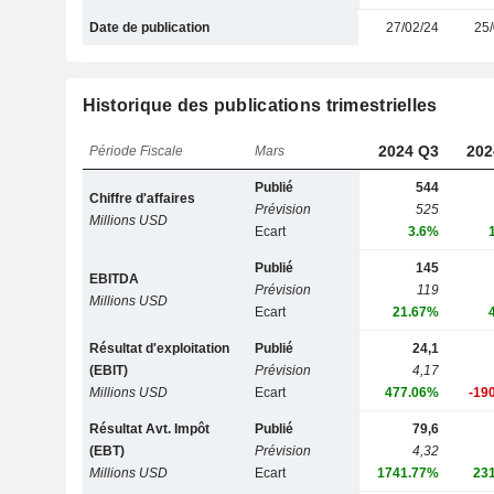
Date de publication
27/02/24
25/
Historique des publications trimestrielles
2024 Q3
202
Période Fiscale
Mars
Publié
544
Chiffre d'affaires
Prévision
525
Millions USD
Ecart
3.6%
Publié
145
EBITDA
Prévision
119
Millions USD
Ecart
21.67%
Résultat d'exploitation
Publié
24,1
(EBIT)
Prévision
4,17
Millions USD
Ecart
477.06%
-19
Résultat Avt. Impôt
Publié
79,6
(EBT)
Prévision
4,32
Millions USD
Ecart
1741.77%
23