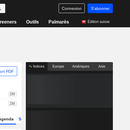
Connexion
S'abonner
reeners
Outils
Palmarès
Édition suisse
Indices
Europe
Amériques
Asie
ort PDF
ZM
ZM
Agenda
Secteur
Dérivés
Fonds et ETFs