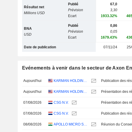
Publié
67,0
Résultat net
Prévision
3,30
Millions USD
Ecart
1933.32%
46
Publié
0,86
BNA
Prévision
0,05
USD
Ecart
1679.43%
43
Date de publication
07/11/24
25/
Evénements à venir dans le secteur de Axon Ent
Aujourd'hui
KARMAN HOLDINGS INC.
Aujourd'hui
KARMAN HOLDINGS INC.
Présentation des ré
07/08/2026
CSG N.V.
Présentation des ré
07/08/2026
CSG N.V.
08/08/2026
APOLLO MICRO SYSTEMS LIMITED