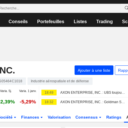
Conseils
Portefeuilles
Listes
Trading
Sc
NC.
Ajouter à une liste
Rapp
S05464C1018
Industrie aérospatiale et de défense
Varia. 5j.
Varia. 1 janv.
18:49
AXON ENTERPRISE, INC. : UBS toujours neutre sur le dossier
2,39%
-5,29%
18:32
AXON ENTERPRISE, INC. : Goldman Sachs pas convaincu
Société
Finances
Valorisation
Consensus
Ratings