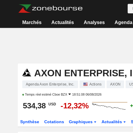
Marchés
Actualités
Analyses
Agenda
AXON ENTERPRISE, I
Agenda Axon Enterprise, Inc.
Actions
AXON
U
Temps réel estimé
Cboe BZX
18:51:08 06/08/2026
534,38
-12,32%
USD
+
Synthèse
Cotations
Graphiques
Actualités