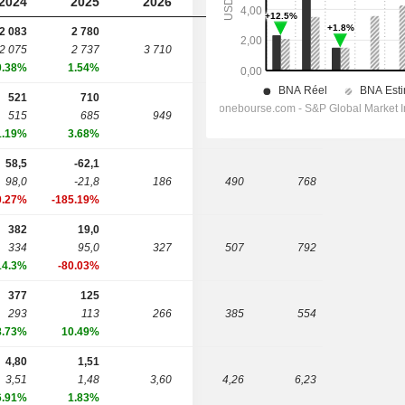
2024
2025
2026
2027
2028
2 083
2 780
2 075
2 737
3 710
4 757
6 161
0.38%
1.54%
521
710
515
685
949
1 273
1 712
1.19%
3.68%
58,5
-62,1
98,0
-21,8
186
490
768
0.27%
-185.19%
382
19,0
334
95,0
327
507
792
14.3%
-80.03%
377
125
293
113
266
385
554
8.73%
10.49%
4,80
1,51
3,51
1,48
3,60
4,26
6,23
6.91%
1.83%