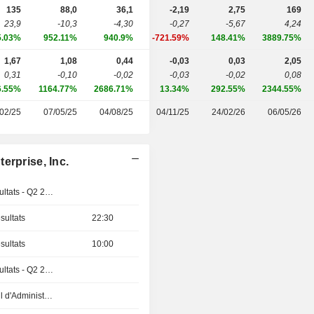
135
88,0
36,1
-2,19
2,75
169
23,9
-10,3
-4,30
-0,27
-5,67
4,24
5.03%
952.11%
940.9%
-721.59%
148.41%
3889.75%
1,67
1,08
0,44
-0,03
0,03
2,05
0,31
-0,10
-0,02
-0,03
-0,02
0,08
6.55%
1164.77%
2686.71%
13.34%
292.55%
2344.55%
02/25
07/05/25
04/08/25
04/11/25
24/02/26
06/05/26
erprise, Inc.
Publication des résultats - Q2 2026
sultats
22:30
sultats
10:00
Publication des résultats - Q2 2026
Réunion du Conseil d'Administration