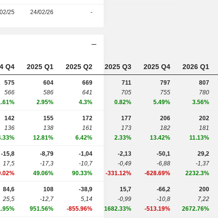
02/25
24/02/26
-
4 Q4
2025 Q1
2025 Q2
2025 Q3
2025 Q4
2026 Q1
575
604
669
711
797
807
566
586
641
705
755
780
1.61%
2.95%
4.3%
0.82%
5.49%
3.56%
142
155
172
177
206
202
136
138
161
173
182
181
4.33%
12.81%
6.42%
2.33%
13.42%
11.13%
-15,8
-8,79
-1,04
-2,13
-50,1
29,2
17,5
-17,3
-10,7
-0,49
-6,88
-1,37
0.02%
49.06%
90.33%
-331.12%
-628.69%
2232.3%
84,6
108
-38,9
15,7
-66,2
200
25,5
-12,7
5,14
-0,99
-10,8
7,22
1.95%
951.56%
-855.96%
1682.33%
-513.19%
2672.76%