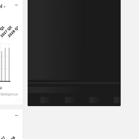
l -
e