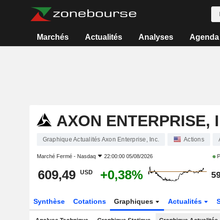
Marchés
Actualités
Analyses
Agenda
AXON ENTERPRISE, I
Graphique Actualités Axon Enterprise, Inc.
Actions
Marché Fermé -
Nasdaq
22:00:00 05/08/2026
P
609,49
+0,38%
USD
59
Synthèse
Cotations
Graphiques
Actualités