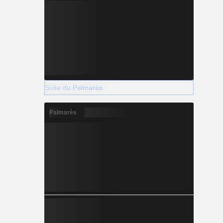
Suite du Palmarès
Palmarès