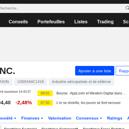
Conseils
Portefeuilles
Listes
Trading
Sc
NC.
Ajouter à une liste
Rapp
AXON
US05464C1018
Industrie aérospatiale et de défense
ré-ouverture
14:43:37
09:02
Bourse : AppLovin et Western Digital dans le dur, rumeurs sur Vusion
4,40
-2,48%
07:50
L'or se réveille, les puces se font secouer
Société
Finances
Valorisation
Consensus
Ratings