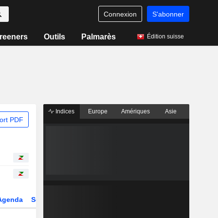
Connexion
S'abonner
reeners
Outils
Palmarès
Édition suisse
Indices
Europe
Amériques
Asie
ort PDF
Agenda
Secteur
Dérivés
Fonds et ETFs