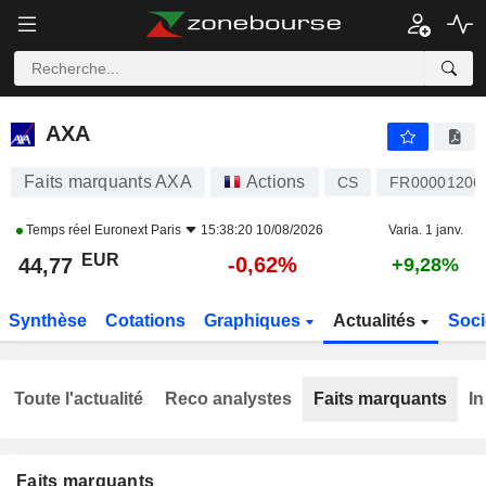
AXA
44,77
€
-0,62%
AXA
Faits marquants AXA
Actions
CS
FR00001206
Temps réel
Euronext Paris
15:38:20 10/08/2026
Varia. 1 janv.
EUR
-0,62%
44,77
+9,28%
Synthèse
Cotations
Graphiques
Actualités
Soci
Toute l'actualité
Reco analystes
Faits marquants
In
Faits marquants