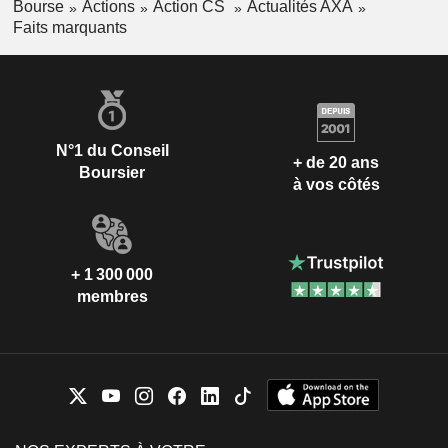
Bourse
Actions
Action CS
Actualités AXA
Faits marquants
N°1 du Conseil
+ de 20 ans
Boursier
à vos côtés
+ 1 300 000
membres