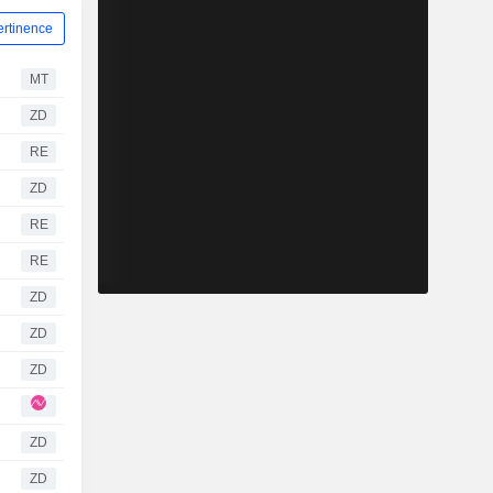
ertinence
MT
ZD
RE
ZD
RE
RE
ZD
ZD
ZD
ZD
ZD