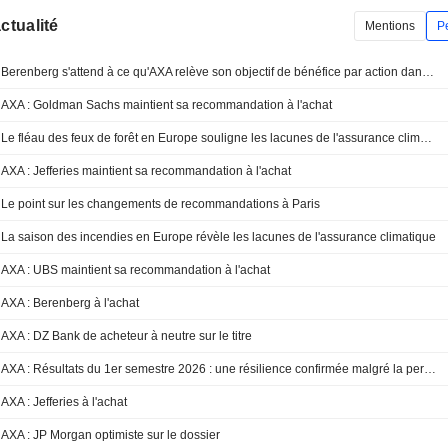
actualité
Mentions
P
Berenberg s'attend à ce qu'AXA relève son objectif de bénéfice par action dans son nouveau plan triennal
AXA : Goldman Sachs maintient sa recommandation à l'achat
Le fléau des feux de forêt en Europe souligne les lacunes de l'assurance climatique
AXA : Jefferies maintient sa recommandation à l'achat
Le point sur les changements de recommandations à Paris
La saison des incendies en Europe révèle les lacunes de l'assurance climatique
AXA : UBS maintient sa recommandation à l'achat
AXA : Berenberg à l'achat
AXA : DZ Bank de acheteur à neutre sur le titre
AXA : Résultats du 1er semestre 2026 : une résilience confirmée malgré la persistance de la pression sur les prix dans l'assurance dommages des entreprises et la réassurance
AXA : Jefferies à l'achat
AXA : JP Morgan optimiste sur le dossier