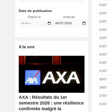
31/07
Date de publication
31/07
Depuis le
Jusqu'au
31/07
31/07
31/07
31/07
A la une
31/07
31/07
31/07
30/07
28/07
27/07
AXA : Résultats du 1er
semestre 2026 : une résilience
21/07
confirmée malgré la