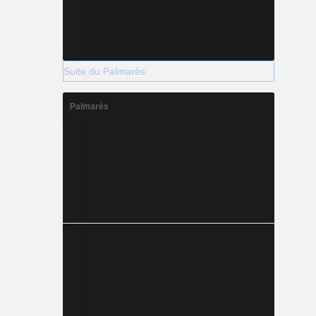
Suite du Palmarès
Palmarès