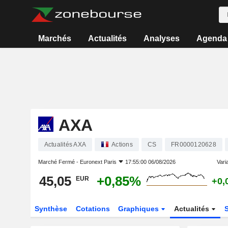
Marchés
Actualités
Analyses
Agenda
AXA
Actualités AXA
Actions
CS
FR0000120628
Marché Fermé -
Euronext Paris
17:55:00 06/08/2026
Varia
45,05
+0,85%
EUR
+0,
Synthèse
Cotations
Graphiques
Actualités