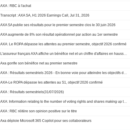
AXA : RBC à l'achat
Transcript : AXA SA, H1 2026 Earnings Call, Jul 31, 2026
AXA SA publie ses résultats pour le premier semestre clos le 30 juin 2026
AXA augmente de 8% son résultat opérationnel par action au 1er semestre
AXA: Le ROPA dépasse les attentes au premier semestre, objectif 2026 confirmé
L'assureur français AXA affiche un bénéfice net et un chiffre d'affaires en hausse au premier semestre
Axa gonfle son bénéfice net au premier semestre
AXA : Résultats semestriels 2026 - En bonne voie pour atteindre les objectifs du plan “Unlock the Future”
AXA-Le ROPA dépasse les attentes au S1, objectif 2026 confirmé
AXA : Résultats semestriels(31/07/2026)
AXA: Information relating to the number of voting rights and shares making up the share capital on 30/06/2026
AXA : RBC réitère son opinion positive sur le titre
Axa déploie Microsoft 365 Copilot pour ses collaborateurs