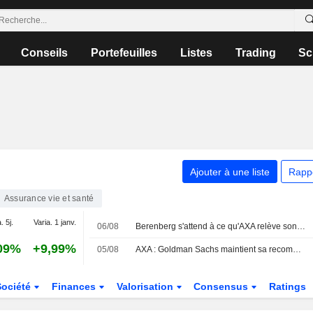
Conseils
Portefeuilles
Listes
Trading
Sc
Ajouter à une liste
Rapp
Assurance vie et santé
. 5j.
Varia. 1 janv.
06/08
Berenberg s'attend à ce qu'AXA relève son objectif de bénéfice par action dans son nouveau plan triennal
09%
+9,99%
05/08
AXA : Goldman Sachs maintient sa recommandation à l'achat
Société
Finances
Valorisation
Consensus
Ratings