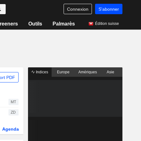
Connexion
S'abonner
reeners
Outils
Palmarès
Édition suisse
Indices
Europe
Amériques
Asie
ort PDF
MT
ZD
Agenda
Secteur
Dérivés
Fonds et ETFs