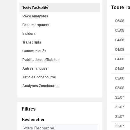
Toute l'
Toute l'actualité
Reco analystes
06/08
Faits marquants
05/08
Insiders
04/08
Transcripts
04/08
Communiqués
04/08
Publications officielles
Autres langues
04/08
Articles Zonebourse
03/08
Analyses Zonebourse
03/08
31/07
31/07
Filtres
31/07
Rechercher
31/07