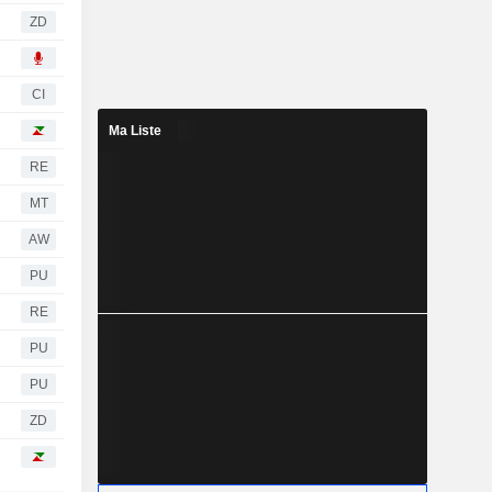
ZD
CI
Ma Liste
RE
MT
AW
PU
RE
PU
PU
ZD