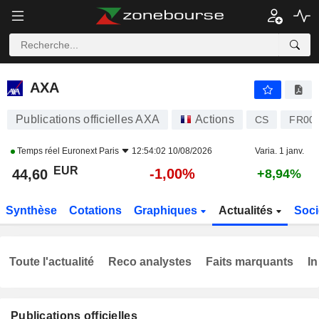
AXA
44,60
€
-1,00%
AXA
Publications officielles AXA
Actions
CS
FR00
Temps réel
Euronext Paris
12:54:02 10/08/2026
Varia. 1 janv.
EUR
-1,00%
44,60
+8,94%
Synthèse
Cotations
Graphiques
Actualités
Soci
Toute l'actualité
Reco analystes
Faits marquants
In
Publications officielles