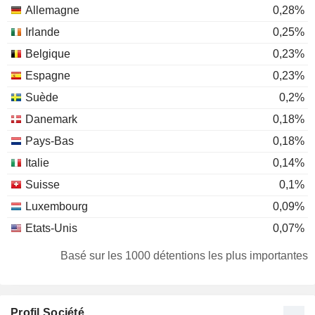
Allemagne
0,28%
Irlande
0,25%
Belgique
0,23%
Espagne
0,23%
Suède
0,2%
Danemark
0,18%
Pays-Bas
0,18%
Italie
0,14%
Suisse
0,1%
Luxembourg
0,09%
Etats-Unis
0,07%
Norvège
0,07%
Basé sur les 1000 détentions les plus importantes
Finlande
0,05%
Autriche
0,04%
Profil Société