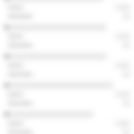
░ ░░░
░░
░░░░░░░░░░░░░░░░░░░░░░░░░░░░░
░ ░░░
░░
░░░░░░░░░░░░░░░░░░░░░░░░░░░░░
░ ░░░
░░
░░░░░░░░░░░░░░░░░░░░░░░░░░░░░░░
░ ░░░
░░
░░░░░░░░░░░░░░░░░░░░░░░░░
░ ░░░
░░