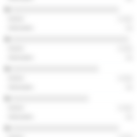
░░░░░░░░░░░░░░░░░░░░░░░░░░░░░░░░
░ ░░░
░░
░░░░░░░░░░░░░░░░░░░░░░░░░░░░░░░░░░░
░ ░░░
░░
░░░░░░░░░░░░░░░░░░░░░░░░░░
░ ░░░
░░
░░░░░░░░░░░░░░░░░░░░░░░
░ ░░░
░░
░░░░░░░░░░░░░░░░░░░░░░░░░░░░░░░░