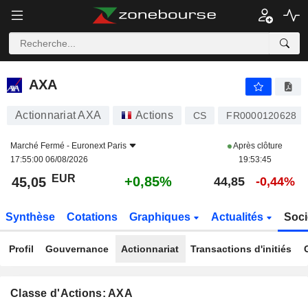
AXA
45,05
€
+0,85%
AXA
Actionnariat AXA
Actions
CS
FR0000120628
Marché Fermé -
Euronext Paris
Après clôture
17:55:00 06/08/2026
19:53:45
EUR
+0,85%
45,05
44,85
-0,44%
Synthèse
Cotations
Graphiques
Actualités
Soci
Profil
Gouvernance
Actionnariat
Transactions d'initiés
Classe d'Actions: AXA