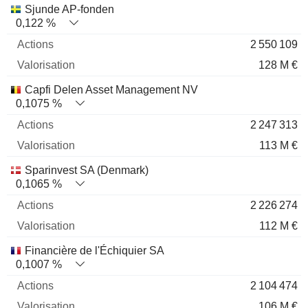
Sjunde AP-fonden
0,122 %
2 550 109
128 M €
Capfi Delen Asset Management NV
0,1075 %
2 247 313
113 M €
Sparinvest SA (Denmark)
0,1065 %
2 226 274
112 M €
Financière de l'Échiquier SA
0,1007 %
2 104 474
106 M €