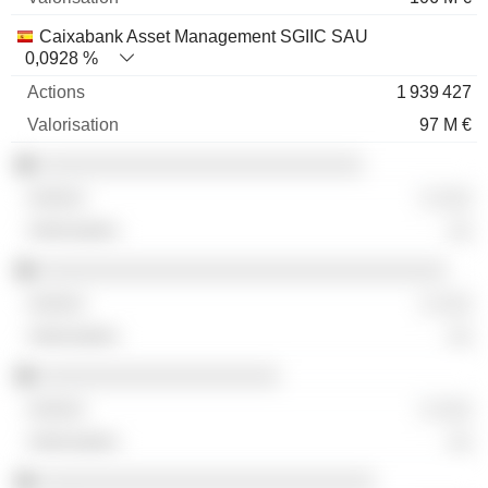
Caixabank Asset Management SGIIC SAU
0,0928 %
1 939 427
97 M €
░░░░░░░░░░░░░░░░░░░░░░░░░░░
░ ░░░
░░
░░░░░░░░░░░░░░░░░░░░░░░░░░░░░░░░░░
░ ░░░
░░
░░░░░░░░░░░░░░░░░░░░
░ ░░░
░░
░░░░░░░░░░░░░░░░░░░░░░░░░░░░