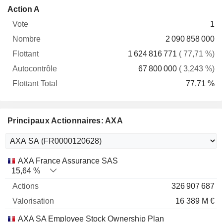
Flottant
Action A
Vote
Nombre
Flottant
Autocontrôle
Total
1
2 090 858 000
1 624 816 771
( 77,71 %)
67 800 000
( 3,243 %)
77,71 %
Principaux Actionnaires: AXA
Nom
Actions
%
Valorisation
AXA France Assurance SAS
15,64 %
326 907 687
16 389 M €
AXA SA Employee Stock Ownership Plan