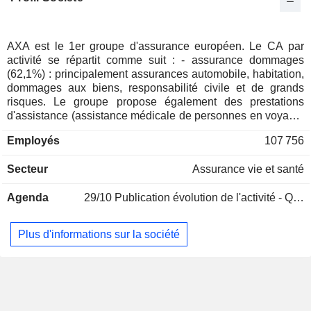
Canada
0,04%
Australie
0,03%
Japon
0,02%
AXA est le 1er groupe d'assurance européen. Le CA par
activité se répartit comme suit : - assurance dommages
Liechtenstein
0,02%
(62,1%) : principalement assurances automobile, habitation,
Afrique du Sud
0,01%
dommages aux biens, responsabilité civile et de grands
risques. Le groupe propose également des prestations
Mexique
0,01%
d'assistance (assistance médicale de personnes en voyage,
assistance technique aux véhicules, etc.) ; - assurance vie
Portugal
0,01%
Employés
107 756
(36,6%) : vente de contrats d'épargne, de retraite, de
Chypre
0,01%
prévoyance et de santé aux particuliers et aux entreprises ; -
Secteur
Assurance vie et santé
autres (1,3%) : essentiellement activités bancaires en
Nouvelle-Zélande
0,01%
France, en Belgique et en Allemagne.
Chine
0,01%
Agenda
29/10
Publication évolution de l'activité - Q3 2026
Hong Kong
0,01%
Plus d'informations sur la société
République Tchèque
0,01%