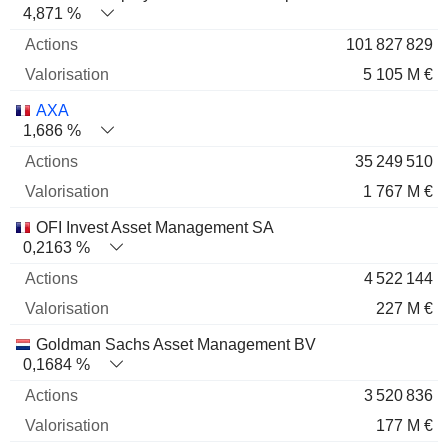
4,871 %
101 827 829
5 105 M €
AXA
1,686 %
35 249 510
1 767 M €
OFI Invest Asset Management SA
0,2163 %
4 522 144
227 M €
Goldman Sachs Asset Management BV
0,1684 %
3 520 836
177 M €