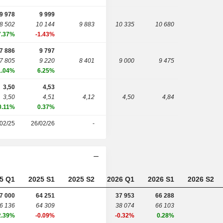
9 978
9 999
8 502
10 144
9 883
10 335
10 680
7.37%
-1.43%
7 886
9 797
7 805
9 220
8 401
9 000
9 475
1.04%
6.25%
3,50
4,53
3,50
4,51
4,12
4,50
4,84
0.11%
0.37%
02/25
26/02/26
-
5 Q1
2025 S1
2025 S2
2026 Q1
2026 S1
2026 S2
7 000
64 251
37 953
66 288
6 136
64 309
38 074
66 103
2.39%
-0.09%
-0.32%
0.28%