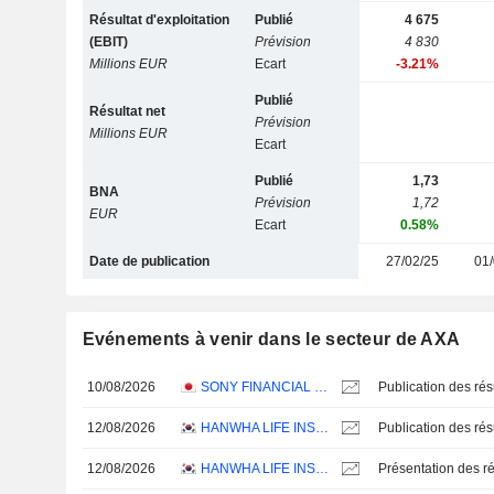
Résultat d'exploitation
Publié
4 675
(EBIT)
Prévision
4 830
Millions EUR
Ecart
-3.21%
Publié
Résultat net
Prévision
Millions EUR
Ecart
Publié
1,73
BNA
Prévision
1,72
EUR
Ecart
0.58%
Date de publication
27/02/25
01/
Evénements à venir dans le secteur de AXA
10/08/2026
SONY FINANCIAL GROUP INC.
12/08/2026
HANWHA LIFE INSURANCE CO., LTD.
12/08/2026
HANWHA LIFE INSURANCE CO., LTD.
Présentation des ré