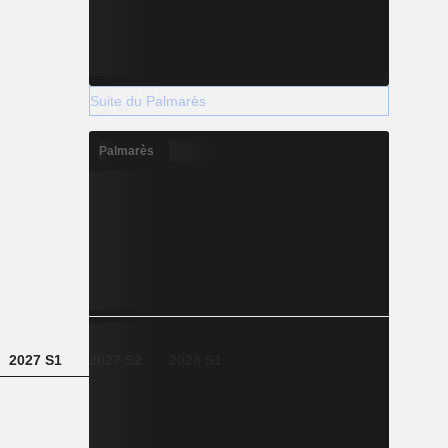
Suite du Palmarès
Palmarès
2027 S1
2027 S2
2028 S1