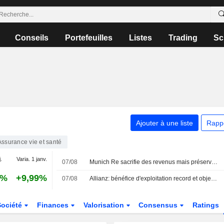
Conseils
Portefeuilles
Listes
Trading
Sc
Ajouter à une liste
Rapp
Assurance vie et santé
.
Varia. 1 janv.
07/08
Munich Re sacrifie des revenus mais préserve sa rentabilité
4%
+9,99%
07/08
Allianz: bénéfice d'exploitation record et objectifs confirmés
Société
Finances
Valorisation
Consensus
Ratings