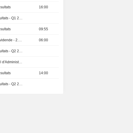
sultats
16:00
Publication des résultats - Q1 2027
sultats
09:55
Détachement de dividende - 2.06 CNY
06:00
Publication des résultats - Q2 2026
Réunion du Conseil d'Administration
sultats
14:00
Publication des résultats - Q2 2026