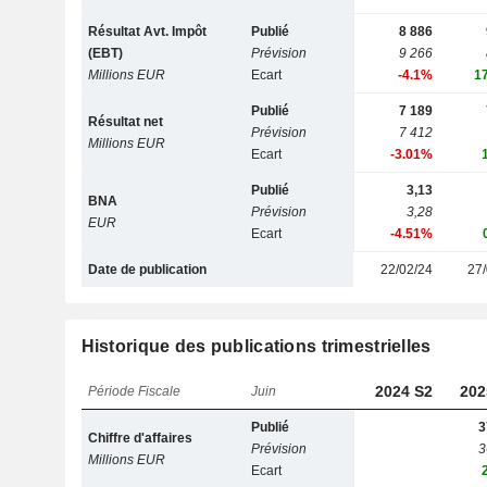
Résultat Avt. Impôt
Publié
8 886
(EBT)
Prévision
9 266
Millions EUR
Ecart
-4.1%
1
Publié
7 189
Résultat net
Prévision
7 412
Millions EUR
Ecart
-3.01%
Publié
3,13
BNA
Prévision
3,28
EUR
Ecart
-4.51%
Date de publication
22/02/24
27/
Historique des publications trimestrielles
2024 S2
202
Période Fiscale
Juin
Publié
3
Chiffre d'affaires
Prévision
3
Millions EUR
Ecart