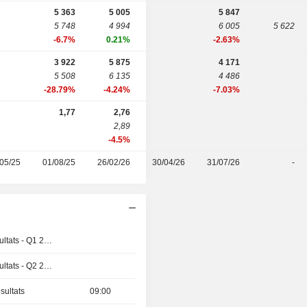
5 363
5 005
5 847
5 748
4 994
6 005
5 622
-6.7%
0.21%
-2.63%
3 922
5 875
4 171
5 508
6 135
4 486
-28.79%
-4.24%
-7.03%
1,77
2,76
2,89
-4.5%
05/25
01/08/25
26/02/26
30/04/26
31/07/26
-
Publication des résultats - Q1 2027
Publication des résultats - Q2 2026
sultats
09:00