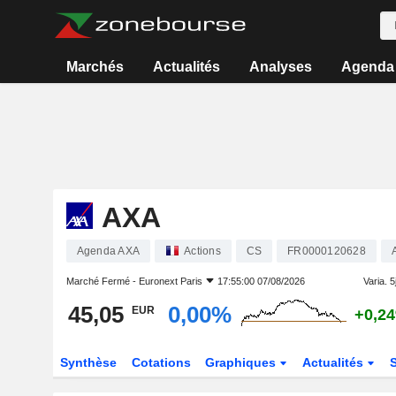
Marchés
Actualités
Analyses
Agenda
AXA
Agenda AXA
Actions
CS
FR0000120628
Marché Fermé -
Euronext Paris
17:55:00 07/08/2026
Varia. 5j
45,05
0,00%
EUR
+0,2
Synthèse
Cotations
Graphiques
Actualités