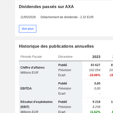
Dividendes passés sur AXA
11/05/2026
Détachement de dividende - 2.32 EUR
Voir plus
Historique des publications annuelles
2023
Période Fiscale
Décembre
Publié
83 627
8
Chiffre d'affaires
Prévision
102 054
10
Millions EUR
Ecart
-18.06%
-1
Publié
0,00
EBITDA
Prévision
0,00
Ecart
-
Résultat d'exploitation
Publié
9 218
1
(EBIT)
Prévision
8 258
Millions EUR
Ecart
11.62%