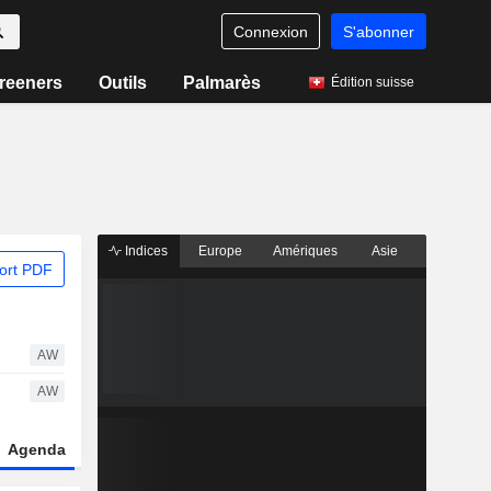
Connexion
S'abonner
reeners
Outils
Palmarès
Édition suisse
Indices
Europe
Amériques
Asie
ort PDF
AW
AW
Agenda
Secteur
Dérivés
Fonds et ETFs