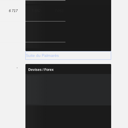
6 717
5 682
7 053
Suite du Palmarès
-
-
-
Devises / Forex