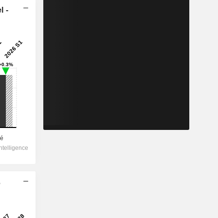
l -
e