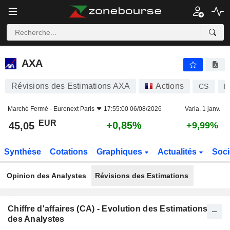
AXA
45,05
€
+0,85%
AXA
Révisions des Estimations AXA
Actions
CS
F
Marché Fermé -
Euronext Paris
17:55:00 06/08/2026
Varia. 1 janv.
EUR
+0,85%
45,05
+9,99%
Synthèse
Cotations
Graphiques
Actualités
Soci
Opinion des Analystes
Révisions des Estimations
Chiffre d'affaires (CA) - Evolution des Estimations
des Analystes