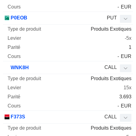
-
EUR
P0EOB
PUT
Produits Exotiques
-5x
1
-
EUR
CALL
WNK8H
Produits Exotiques
15x
3.693
-
EUR
F373S
CALL
Produits Exotiques