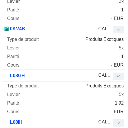
3x
1
-
EUR
0KV4B
CALL
Produits Exotiques
5x
1
-
EUR
CALL
L08GH
Produits Exotiques
5x
1.92
-
EUR
CALL
L08IH