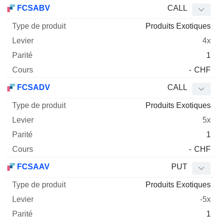
Type
FCSABV
CALL
de
Produits Exotiques
Mnemo
Type
produit
Levier
Parité
Cours
4x
1
-
CHF
FCSADV
CALL
Produits Exotiques
5x
1
-
CHF
FCSAAV
PUT
Produits Exotiques
-5x
1