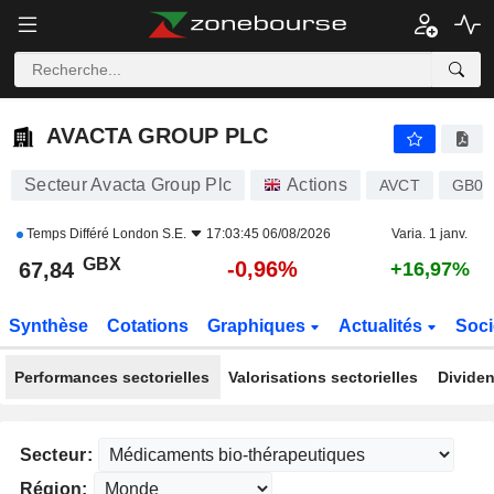
AVACTA GROUP PLC
67,84
p
-0,96%
AVACTA GROUP PLC
Secteur Avacta Group Plc
Actions
AVCT
GB00
Temps Différé
London S.E.
17:03:45 06/08/2026
Varia. 1 janv.
GBX
-0,96%
67,84
+16,97%
Synthèse
Cotations
Graphiques
Actualités
Soci
Performances sectorielles
Valorisations sectorielles
Dividen
Secteur:
Région: