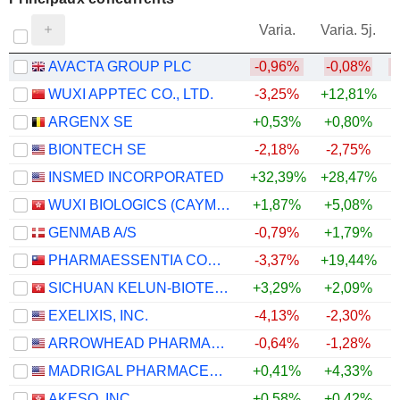
V
Varia.
Varia. 5j.
AVACTA GROUP PLC
-0,96%
-0,08%
WUXI APPTEC CO., LTD.
-3,25%
+12,81%
+
ARGENX SE
+0,53%
+0,80%
BIONTECH SE
-2,18%
-2,75%
INSMED INCORPORATED
+32,39%
+28,47%
+
WUXI BIOLOGICS (CAYMAN) INC.
+1,87%
+5,08%
+
GENMAB A/S
-0,79%
+1,79%
PHARMAESSENTIA CORPORATION
-3,37%
+19,44%
SICHUAN KELUN-BIOTECH BIOPHARMACEUTICAL CO., LTD.
+3,29%
+2,09%
EXELIXIS, INC.
-4,13%
-2,30%
ARROWHEAD PHARMACEUTICALS, INC.
-0,64%
-1,28%
MADRIGAL PHARMACEUTICALS, INC.
+0,41%
+4,33%
AKESO, INC.
+0,58%
+0,42%