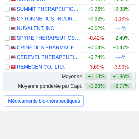
SUMMIT THERAPEUTICS INC.
+1,26%
+2,38%
CYTOKINETICS, INCORPORATED
+0,92%
-1,19%
NUVALENT, INC.
+0,02%
-.--%
SPYRE THERAPEUTICS, INC.
-0,42%
+2,49%
+
CRINETICS PHARMACEUTICALS, INC.
+0,04%
+0,47%
+
CEREVEL THERAPEUTICS HOLDINGS, INC.
+0,74%
-.--%
REMEGEN CO., LTD.
-3,69%
-3,93%
Moyenne
+1,13%
+1,86%
Moyenne pondérée par Capi.
+1,20%
+2,77%
Médicaments bio-thérapeutiques