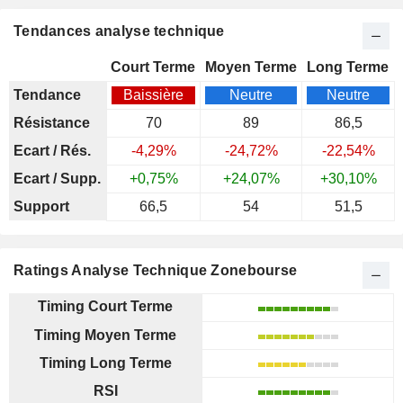
Tendances analyse technique
Court Terme
Moyen Terme
Long Terme
Tendance
Baissière
Neutre
Neutre
Résistance
70
89
86,5
Ecart / Rés.
-4,29%
-24,72%
-22,54%
Ecart / Supp.
+0,75%
+24,07%
+30,10%
Support
66,5
54
51,5
Ratings Analyse Technique Zonebourse
Timing Court Terme
Timing Moyen Terme
Timing Long Terme
RSI