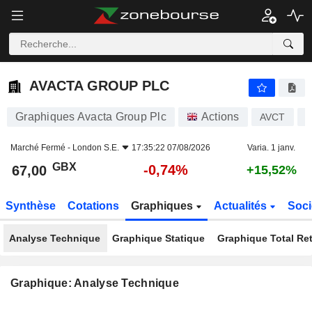
AVACTA GROUP PLC
67,00
p
-0,74%
AVACTA GROUP PLC
Graphiques Avacta Group Plc
Actions
AVCT
G
Marché Fermé -
London S.E.
17:35:22 07/08/2026
Varia. 1 janv.
GBX
-0,74%
67,00
+15,52%
Synthèse
Cotations
Graphiques
Actualités
Soci
Analyse Technique
Graphique Statique
Graphique Total Re
Graphique: Analyse Technique