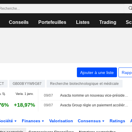
Conseils
Portefeuilles
Listes
Trading
Sc
Ajouter à une liste
Rapp
CT
GB00BYYW9G87
Recherche biotechnologique et médicale
. 5j.
Varia. 1 janv.
09/07
Avacta nomme un nouveau vice-président " chevronné »
76%
+18,97%
09/07
Avacta Group règle un paiement accéléré au titre de son obligation convertible
Société
Finances
Valorisation
Consensus
Ratings