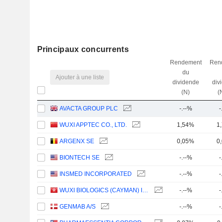
Principaux concurrents
Rendement
Ren
du
Ajouter à une liste
dividende
div
(N)
(
AVACTA GROUP PLC
-.--%
-
WUXI APPTEC CO., LTD.
1,54%
1
ARGENX SE
0,05%
0
BIONTECH SE
-.--%
-
INSMED INCORPORATED
-.--%
-
WUXI BIOLOGICS (CAYMAN) INC.
-.--%
-
GENMAB A/S
-.--%
-