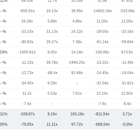
,11%
49.53x
12.7x
20.16x
51.9x
47.61x
.--%
-855.81x
19.13x
36.95x
-14602.34x
-533.68x
.--%
16.28x
5.89x
4.86x
11.03x
12.05x
.--%
-23.15x
31.13x
24.22x
-29.05x
-23.16x
.--%
-80.83x
26.27x
7.38x
-61.14x
-59.84x
,03%
-1055.81x
8.05x
14.18x
109.06x
673.6x
.--%
-11.15x
39.78x
2494.25x
-13.22x
-11.49x
.--%
-12.73x
-88.4x
92.68x
-14.45x
-14.04x
.--%
-34.45x
9.29x
-
-32.04x
-31.82x
.--%
11.2x
5.53x
7.61x
12.24x
12.92x
.--%
-7.4x
-
-
-7.6x
-6.6x
,11%
-109,87x
9,16x
183,18x
-811,54x
3,71x
,35%
-70,65x
11,11x
97,72x
-668,54x
-0,05x