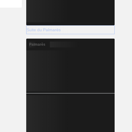
Suite du Palmarès
Palmarès