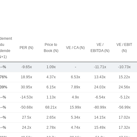
dement
du
Price to
VE /
VE / EBIT
PER (N)
VE / CA (N)
idende
Book (N)
EBITDA (N)
(N)
N+1)
.--%
-9.65x
1.09x
-
-11.71x
-10.73x
,76%
18.95x
4.37x
6.53x
13.43x
15.22x
,09%
30.95x
6.15x
7.89x
24.03x
24.56x
.--%
-14.53x
1.13x
4.9x
-6.54x
-5.12x
.--%
-50.68x
68.21x
15.99x
-80.99x
-56.99x
.--%
27.5x
2.65x
5.34x
14.15x
17.02x
.--%
24.2x
2.78x
4.74x
15.49x
17.32x