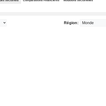
des sectoriels
Comparaisons Financières
Notations sectorielles
Région: