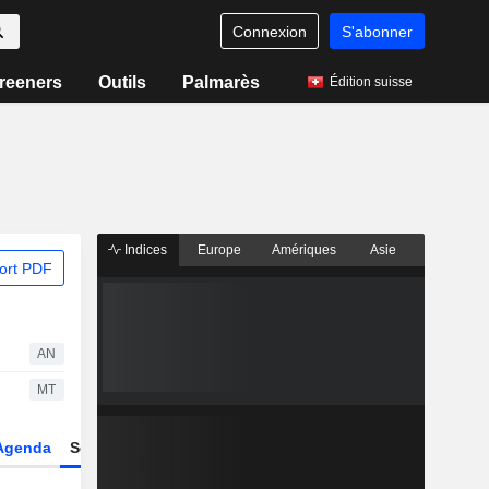
Connexion
S'abonner
reeners
Outils
Palmarès
Édition suisse
Indices
Europe
Amériques
Asie
ort PDF
AN
MT
Agenda
Secteur
Dérivés