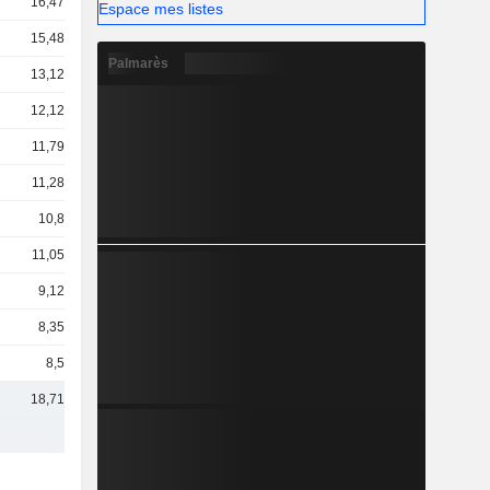
16,47 Md
Espace mes listes
15,48 Md
Palmarès
13,12 Md
12,12 Md
11,79 Md
11,28 Md
10,8 Md
11,05 Md
9,12 Md
8,35 Md
8,5 Md
18,71 Md