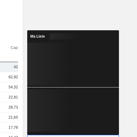
Ma Liste
Capi.($)
425 M
62,92 Md
54,32 Md
22,91 Md
28,73 Md
21,65 Md
17,76 Md