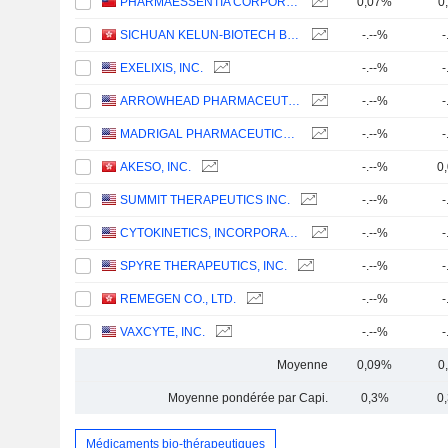
PHARMAESSENTIA CORPORATION
0,07%
0
SICHUAN KELUN-BIOTECH BIOPHARMACEUTICAL CO., LTD.
-.--%
-
EXELIXIS, INC.
-.--%
-
ARROWHEAD PHARMACEUTICALS, INC.
-.--%
-
MADRIGAL PHARMACEUTICALS, INC.
-.--%
-
AKESO, INC.
-.--%
0
SUMMIT THERAPEUTICS INC.
-.--%
-
CYTOKINETICS, INCORPORATED
-.--%
-
SPYRE THERAPEUTICS, INC.
-.--%
-
REMEGEN CO., LTD.
-.--%
-
VAXCYTE, INC.
-.--%
-
Moyenne
0,09%
0
Moyenne pondérée par Capi.
0,3%
0
Médicaments bio-thérapeutiques