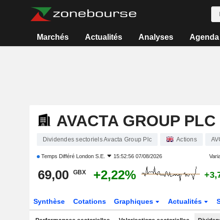
Marchés
Actualités
Analyses
Agenda
AVACTA GROUP PLC
Dividendes sectoriels Avacta Group Plc
Actions
AV
Temps Différé
London S.E.
15:52:56 07/08/2026
Varia
69,00
+2,22%
GBX
+3,
Synthèse
Cotations
Graphiques
Actualités