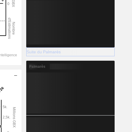
Suite du Palmarès
Palmarès