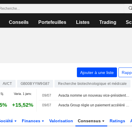
Conseils
Portefeuilles
Listes
Trading
Sc
Ajouter à une liste
Rapp
AVCT
GB00BYYW9G87
Recherche biotechnologique et médicale
 5j.
Varia. 1 janv.
09/07
Avacta nomme un nouveau vice-président " chevronné »
75%
+15,52%
09/07
Avacta Group règle un paiement accéléré au titre de son obligation convertible
Société
Finances
Valorisation
Consensus
Ratings