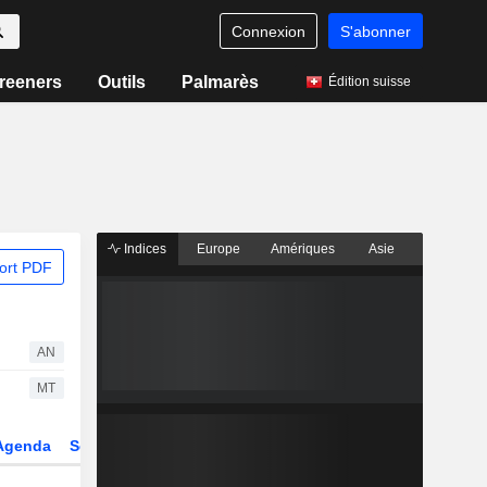
Connexion
S'abonner
reeners
Outils
Palmarès
Édition suisse
Indices
Europe
Amériques
Asie
ort PDF
AN
MT
Agenda
Secteur
Dérivés