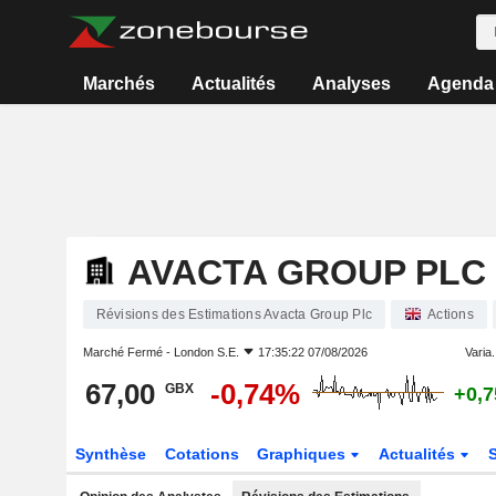
Marchés
Actualités
Analyses
Agenda
AVACTA GROUP PLC
Révisions des Estimations Avacta Group Plc
Actions
Marché Fermé -
London S.E.
17:35:22 07/08/2026
Varia.
67,00
-0,74%
GBX
+0,
Synthèse
Cotations
Graphiques
Actualités