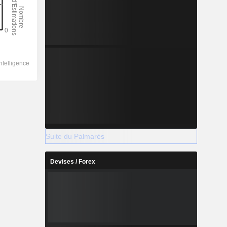
Suite du Palmarès
Devises / Forex