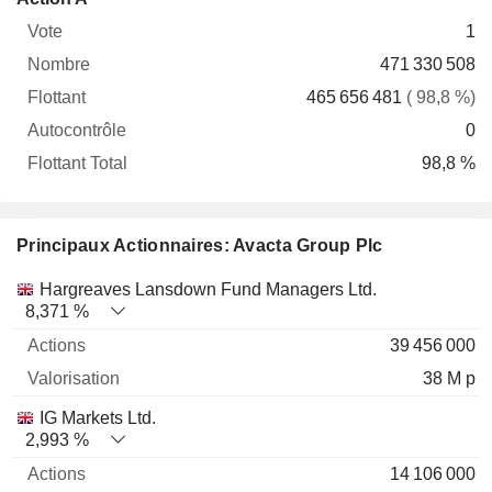
Vote
Nombre
Flottant
Autocontrôle
Total
1
471 330 508
465 656 481
( 98,8 %)
0
98,8 %
Principaux Actionnaires: Avacta Group Plc
Nom
Actions
%
Valorisation
Hargreaves Lansdown Fund Managers Ltd.
8,371 %
39 456 000
38 M p
IG Markets Ltd.
2,993 %
14 106 000