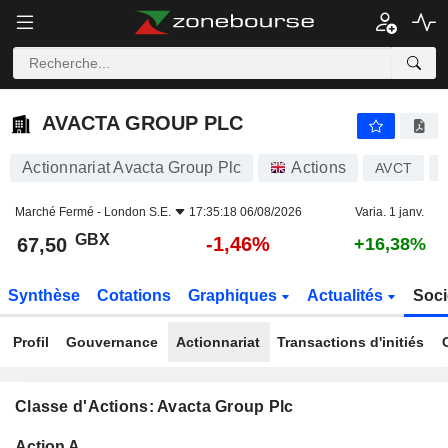
AVACTA GROUP PLC
67,50
p
-1,46%
AVACTA GROUP PLC
Actionnariat Avacta Group Plc
Actions
AVCT
Marché Fermé -
London S.E.
17:35:18 06/08/2026
Varia. 1 janv.
GBX
-1,46%
67,50
+16,38%
Synthèse
Cotations
Graphiques
Actualités
Soci
Profil
Gouvernance
Actionnariat
Transactions d'initiés
Classe d'Actions: Avacta Group Plc
Flottant
Action A