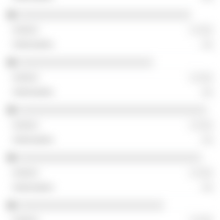
░░░░░░░░░░░░░░░░░░░░░░░░░░░░░░░░
░ ░░░
░░
░░░░░░░░░░░░░░░░░░░░░░░░░
░ ░░░
░░
░░░░░░░░░░░░░░░░░░░░░░░░░░░░░░░░░░░
░ ░░░
░░
░░░░░░░░░░░░░░░░░░░░░░░░░░░░░░░░░░
░ ░░░
░░
░░░░░░░░░░░░░░░░░░░░░░░░░░░