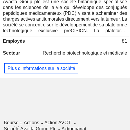
Avacta Group plc est une société britannique spécialisée
dans les sciences de la vie qui développe des conjugués
peptidiques médicamenteux (PDC) visant à acheminer des
charges actives antitumorales directement vers la tumeur. La
société se concentre sur le développement de sa plateforme
technologique exclusive preCISION. La plateforme
preCISION consiste en un substrat hautement spécifique de
Employés
81
la protéine d’activation des fibroblastes (FAP), dont
l’expression est accrue dans la plupart des tumeurs solides
Secteur
Recherche biotechnologique et médicale
par rapport aux tissus sains. La plateforme preCISION
exploite cette protéase spécifique à la tumeur pour cliver les
conjugués peptidiques-médicaments preCISION et les
Plus d'informations sur la société
conjugués anticorps/Affimer-médicaments preCISION dans
le microenvironnement tumoral, libérant ainsi la charge
active au sein de la tumeur et réduisant l’exposition
systémique et la toxicité. Son programme phare, AVA6000,
est un actif en phase clinique qui constitue une forme de
doxorubicine optimisée par la technologie preCISION.
AVA6103, le deuxième programme de la société, est un
PDC basé sur la technologie preCISION composé du
peptide preCISION lié à l’exatecan, l’inhibiteur de
Bourse
Actions
Action AVCT
topoisomérase I (topo I) le plus puissant actuellement en
Société Avacta Group Plc
Actionnariat
développement clinique.