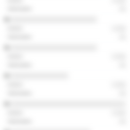
░ ░░░
░░
░░░░░░░░░░░░░░░░░░░░░░░░░░░
░ ░░░
░░
░░░░░░░░░░░░░░░░░░░░░░░░░░░
░ ░░░
░░
░░░░░░░░░░░░░░░░░░
░ ░░░
░░
░░░░░░░░░░░░░░░░░░░░░░░░░░░░░░░░░░░░
░ ░░░
░░