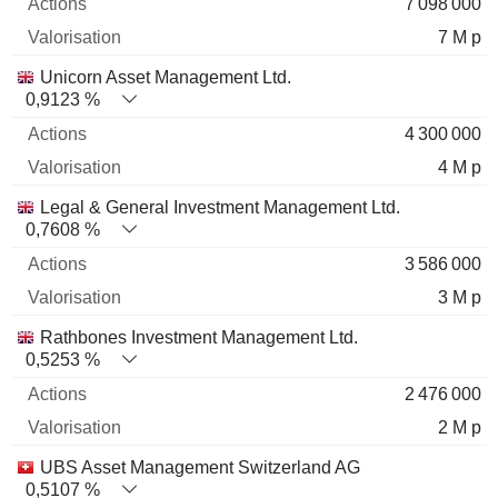
7 098 000
7 M p
Unicorn Asset Management Ltd.
0,9123 %
4 300 000
4 M p
Legal & General Investment Management Ltd.
0,7608 %
3 586 000
3 M p
Rathbones Investment Management Ltd.
0,5253 %
2 476 000
2 M p
UBS Asset Management Switzerland AG
0,5107 %