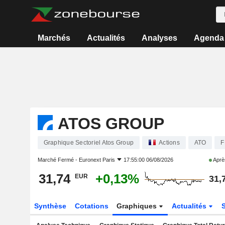
Marchés
Actualités
Analyses
Agenda
ATOS GROUP
Graphique Sectoriel Atos Group
Actions
ATO
F
Marché Fermé -
Euronext Paris
17:55:00 06/08/2026
Aprè
31,74
+0,13%
EUR
31,
Synthèse
Cotations
Graphiques
Actualités