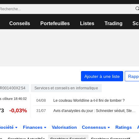
Conseils
Portefeuilles
Listes
Trading
Sc
Ajouter à une liste
Rapp
R001400X2S4
Services et conseils en informatique
s clôture
18:46:02
04/08
Le couteau Worldline a-t-il fini de tomber ?
73
-0,03%
31/07
Avis d'analystes du jour : Schneider séduit, Stellantis moins
Société
Finances
Valorisation
Consensus
Ratings