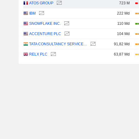
ATOS GROUP
723 M
IBM
222 Md
SNOWFLAKE INC.
110 Md
ACCENTURE PLC
104 Md
TATA CONSULTANCY SERVICES LTD.
91,82 Md
RELX PLC
63,87 Md