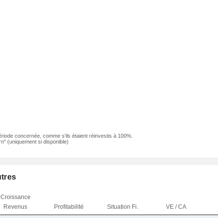
ériode concernée, comme s'ils étaient réinvestis à 100%.
n" (uniquement si disponible)
utres
Croissance
Revenus
Profitabilité
Situation Fi.
VE / CA