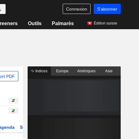
Connexion
S'abonner
reeners
Outils
Palmarès
Édition suisse
Indices
Europe
Amériques
Asie
ort PDF
Agenda
Secteur
Dérivés
Fonds et ETFs