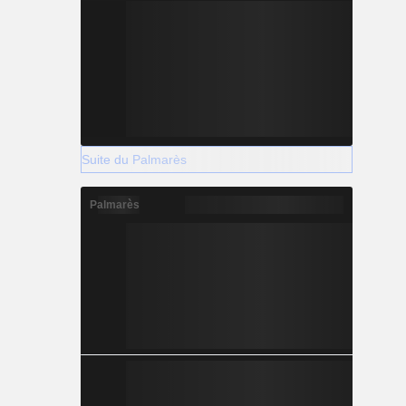
Suite du Palmarès
Palmarès