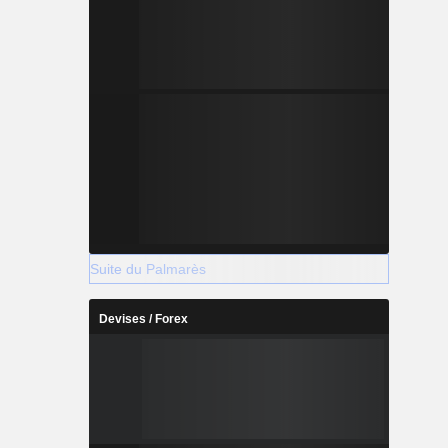
Suite du Palmarès
Devises / Forex